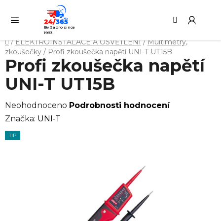
Přejít
Hledat
NÁ
na
KO
obsah
By Sapro since
1993
Domů
/
ELEKTROINSTALACE A OSVĚTLENÍ
/
Multimetry,
zkoušečky
/
Profi zkoušečka napětí UNI-T UT15B
Profi zkoušečka napětí
UNI-T UT15B
Průměrné
Neohodnoceno
Podrobnosti hodnocení
hodnocení
Značka:
UNI-T
produktu
TIP
je
0,0
z
5
hvězdiček.