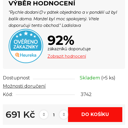
VÝBĚR HODNOCENÍ
"Rychle dodani🙂 v pátek objednáno a v pondělí už byl
balík doma. Manžel byl moc spokojený. Vřele
doporučuji tento obchod." Ladislava
92%
zákazníků doporučuje
Zobrazit hodnocení
Dostupnost
Skladem
(>5 ks)
Možnosti doručení
Kód:
3742
691 Kč
DO KOŠÍKU
Měrná cena: