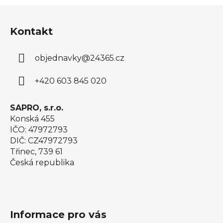
Z
á
Kontakt
p
a
objednavky
@
24365.cz
t
í
+420 603 845 020
SAPRO, s.r.o.
Konská 455
IČO: 47972793
DIČ: CZ47972793
Třinec, 739 61
Česká republika
Informace pro vás