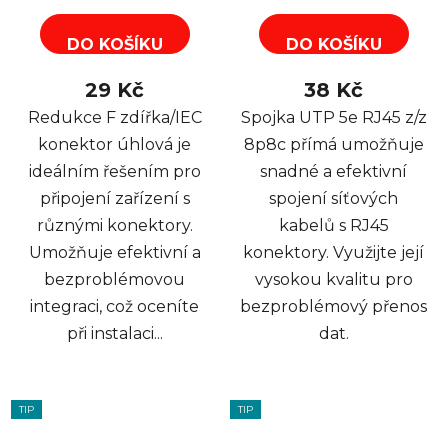
DO KOŠÍKU
DO KOŠÍKU
29 Kč
38 Kč
Redukce F zdířka/IEC
Spojka UTP 5e RJ45 z/z
konektor úhlová je
8p8c přímá umožňuje
ideálním řešením pro
snadné a efektivní
připojení zařízení s
spojení síťových
různými konektory.
kabelů s RJ45
Umožňuje efektivní a
konektory. Využijte její
bezproblémovou
vysokou kvalitu pro
integraci, což oceníte
bezproblémový přenos
při instalaci...
dat.
TIP
TIP