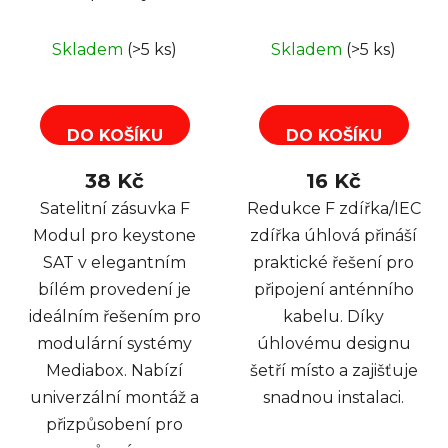
SAT, spojka, bílý
Skladem
(>5 ks)
Skladem
(>5 ks)
DO KOŠÍKU
DO KOŠÍKU
38 Kč
16 Kč
Satelitní zásuvka F
Redukce F zdířka/IEC
Modul pro keystone
zdířka úhlová přináší
SAT v elegantním
praktické řešení pro
bílém provedení je
připojení anténního
ideálním řešením pro
kabelu. Díky
modulární systémy
úhlovému designu
Mediabox. Nabízí
šetří místo a zajišťuje
univerzální montáž a
snadnou instalaci.
přizpůsobení pro