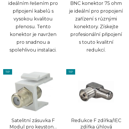
ideálním řešením pro
BNC konektor 75 ohm
připojení kabelů s
je ideální pro propojení
vysokou kvalitou
zařízení s různými
přenosu. Tento
konektory. Získejte
konektor je navržen
profesionální připojení
pro snadnou a
s touto kvalitní
spolehlivou instalaci.
redukcí.
TIP
TIP
Satelitní zásuvka F
Redukce F zdířka/IEC
Modul pro keystone
zdířka úhlová