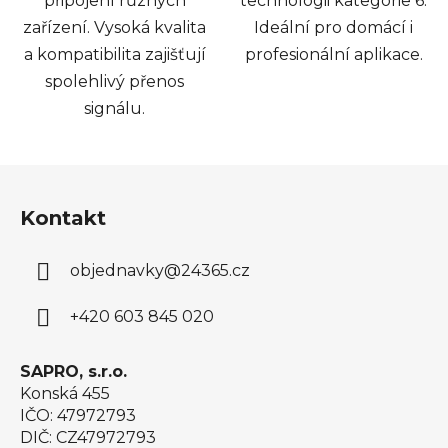
připojení různých
technologii kategorie 6.
zařízení. Vysoká kvalita
Ideální pro domácí i
a kompatibilita zajišťují
profesionální aplikace.
spolehlivý přenos
signálu.
Z
á
Kontakt
p
a
objednavky
@
24365.cz
t
í
+420 603 845 020
SAPRO, s.r.o.
Konská 455
IČO: 47972793
DIČ: CZ47972793