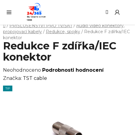
Přejít
Hledat
NÁ
na
KO
obsah
By Sapro since
1993
Domů
/
PŘÍSLUŠENSTVÍ PRO TV/SAT
/
Audio video konektory,
propojovací kabely
/
Redukce, spojky
/
Redukce F zdířka/IEC
konektor
Redukce F zdířka/IEC
konektor
Průměrné
Neohodnoceno
Podrobnosti hodnocení
hodnocení
Značka:
TST cable
produktu
TIP
je
0,0
z
5
hvězdiček.