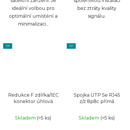
satelitní zařízení. Je
spolehlivou instalaci
ideální volbou pro
bez ztráty kvality
optimální umístění a
signálu.
minimalizaci...
TIP
TIP
Redukce F zdířka/IEC
Spojka UTP 5e RJ45
konektor úhlová
z/z 8p8c přímá
Skladem
(>5 ks)
Skladem
(>5 ks)