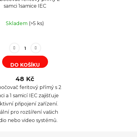
samci 1samice IEC
Skladem
(>5 ks)
DO KOŠÍKU
48 Kč
očovač feritový přímý s 2
ci a 1 samicí IEC zajišťuje
ktivní připojení zařízení.
ální pro rozšíření vašich
dio nebo video systémů.