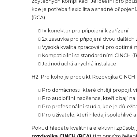
zbytečných komplikací. Je ideální pro použ
kde je potřeba flexibilita a snadné připoje
(RCA)
1x konektor pro připojení k zařízení
2x zásuvka pro připojení dvou dalších 
Vysoká kvalita zpracování pro optimáln
Kompatibilní se standardními CINCH (
Jednoduchá a rychlá instalace
H2: Pro koho je produkt Rozdvojka CINCH
Pro domácnosti, které chtějí propojit v
Pro audiofilní nadšence, kteří dbají na
Pro profesionální studia, kde je důležitá 
Pro uživatele, kteří hledají spolehlivé
Pokud hledáte kvalitní a efektivní způsob, ja
rozdvojka CINCH (RCA)
tím pravým řešením