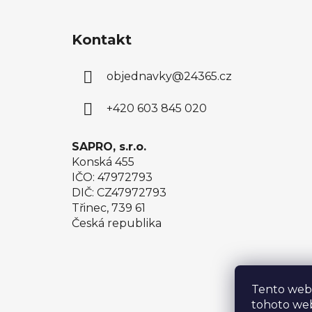
Z
á
Kontakt
p
a
objednavky
@
24365.cz
t
í
+420 603 845 020
SAPRO, s.r.o.
Konská 455
IČO: 47972793
DIČ: CZ47972793
Třinec, 739 61
Česká republika
Tento web
tohoto web