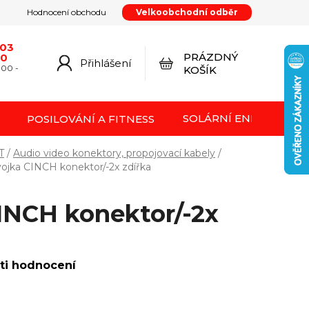
Hodnocení obchodu
Velkoobchodní odběr
y
Podmínky ochrany osobních údajů
Kontakty
od smlouvy
Doprava a platba
Moje objednávka
603
PRÁZDNÝ
20
Přihlášení
NÁKUPNÍ
:00 -
KOŠÍK
KOŠÍK
SOLÁRNÍ ENERGIE FVE
POSILOVÁNÍ A FITNESS
T
/
Audio video konektory, propojovací kabely
/
ojka CINCH konektor/-2x zdířka
INCH konektor/-2x
ti hodnocení