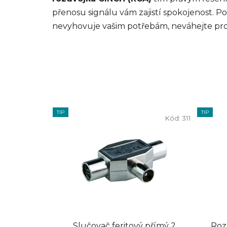
přenosu signálu vám zajistí spokojenost. P
nevyhovuje vašim potřebám, neváhejte pr
TIP
TIP
Kód:
311
Slučovač feritový přímý 2
Roz