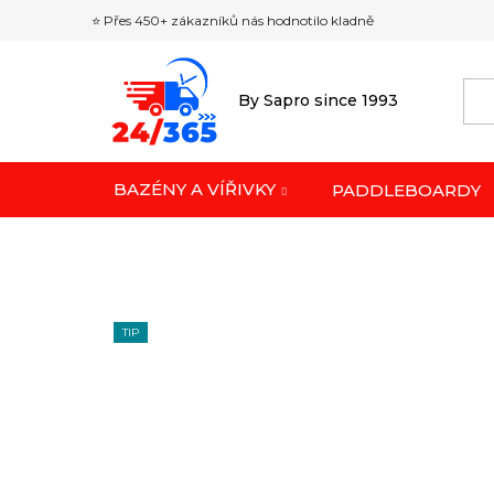
Přejít
⭐ Přes 450+ zákazníků nás hodnotilo kladně
na
obsah
By Sapro since 1993
BAZÉNY A VÍŘIVKY
PADDLEBOARDY
TIP