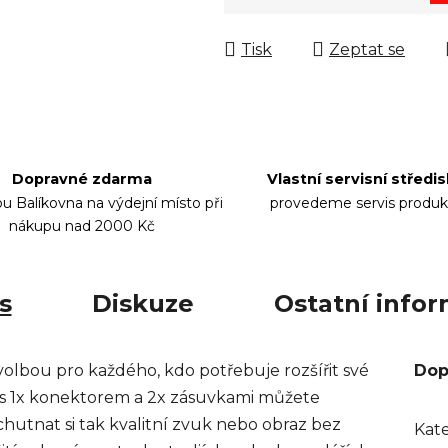
Měrná cena:
Tisk
Zeptat se
Dopravné zdarma
Vlastní servisní středi
bu Balíkovna na výdejní místo při
provedeme servis produk
nákupu nad 2000 Kč
s
Diskuze
Ostatní info
volbou pro každého, kdo potřebuje rozšířit své
Dop
i s 1x konektorem a 2x zásuvkami můžete
chutnat si tak kvalitní zvuk nebo obraz bez
Kat