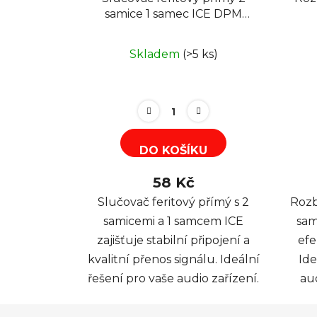
samice 1 samec ICE DPM
BMUR02
Skladem
(>5 ks)
DO KOŠÍKU
58 Kč
Slučovač feritový přímý s 2
Rozb
samicemi a 1 samcem ICE
sam
zajišťuje stabilní připojení a
efe
kvalitní přenos signálu. Ideální
Ide
řešení pro vaše audio zařízení.
au