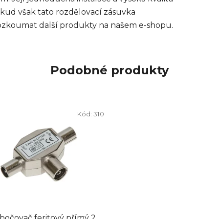
okud však tato rozdělovací zásuvka
ozkoumat další produkty na našem e-shopu.
Podobné produkty
Kód:
310
bočovač feritový přímý 2