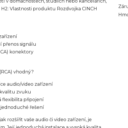
ití v domácnostech, studiích nebo kancelářích,
Zár
ní. H2: Vlastnosti produktu Rozdvojka CINCH
Hmo
zařízení
í přenos signálu
RCA) konektory
 (RCA) vhodný?
íce audio/video zařízení
 kvalitu zvuku
flexibilita připojení
 a jednoduché řešení
k rozšířit vaše audio či video zařízení, je
. Její jednoduchá instalace a vysoká kvalita