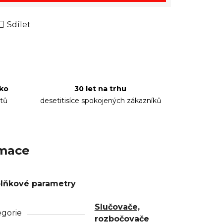
Sdílet
sko
30 let na trhu
tů
desetitisíce spokojených zákazníků
rmace
lňkové parametry
Slučovače,
egorie
rozbočovače