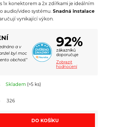
 1x konektorem a 2x zdířkami je ideálním
ho audio/video systému.
Snadná instalace
ručují vynikající výkon.
92%
NÍ
jednáno a v
zákazníků
Manžel byl moc
doporučuje
tento obchod."
Zobrazit
hodnocení
Skladem
(>5 ks)
326
DO KOŠÍKU