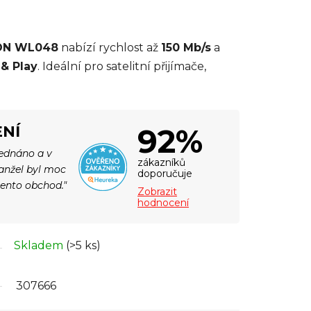
ON WL048
nabízí rychlost až
150 Mb/s
a
 & Play
. Ideální pro satelitní přijímače,
92%
NÍ
jednáno a v
zákazníků
Manžel byl moc
doporučuje
tento obchod."
Zobrazit
hodnocení
Skladem
(>5 ks)
307666