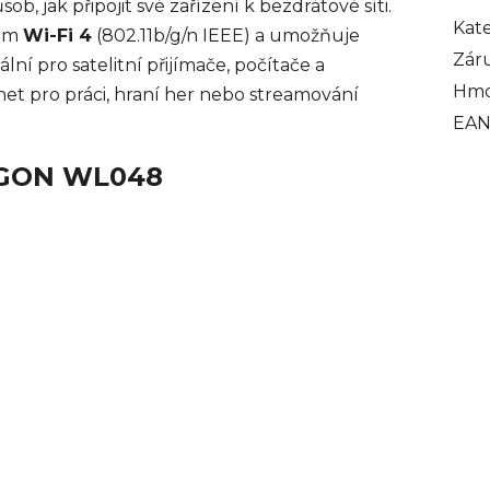
ob, jak připojit své zařízení k bezdrátové síti.
Kat
dem
Wi-Fi 4
(802.11b/g/n IEEE) a umožňuje
Zár
eální pro satelitní přijímače, počítače a
Hmo
net pro práci, hraní her nebo streamování
EA
AGON WL048