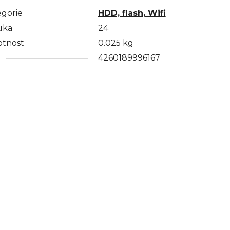
egorie
HDD, flash, Wifi
uka
24
tnost
0.025 kg
N
4260189996167