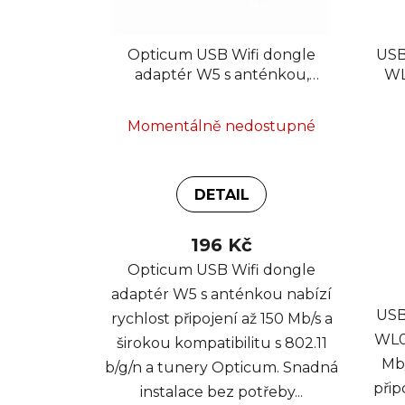
Opticum USB Wifi dongle
USB
adaptér W5 s anténkou,
WL
MT7601U 1T1R
Momentálně nedostupné
DETAIL
196 Kč
Opticum USB Wifi dongle
adaptér W5 s anténkou nabízí
USB
rychlost připojení až 150 Mb/s a
WL05
širokou kompatibilitu s 802.11
Mb/
b/g/n a tunery Opticum. Snadná
přip
instalace bez potřeby...