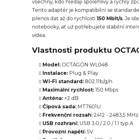
všechny, kdo hledají spolehlivý a rychlý způs
Tento adaptér je kompatibilní se standar
přenos dat až do rychlosti
150 Mbit/s
. Je id
notebooky, ať už potřebujete stabilní inter
videa.
Vlastnosti produktu OCT
Model:
OCTAGON WL048
Instalace:
Plug & Play
Wi-Fi standard:
802.11b/g/n
Maximální rychlost:
150 Mbps
Anténa:
+2 dB
Čipová sada:
MT7601U
Frekvenční rozsah:
2412 - 2483,5 MHz
USB rozhraní:
USB 3.0 / 2.0 / 1.1 typ A
Provozní napětí:
5V