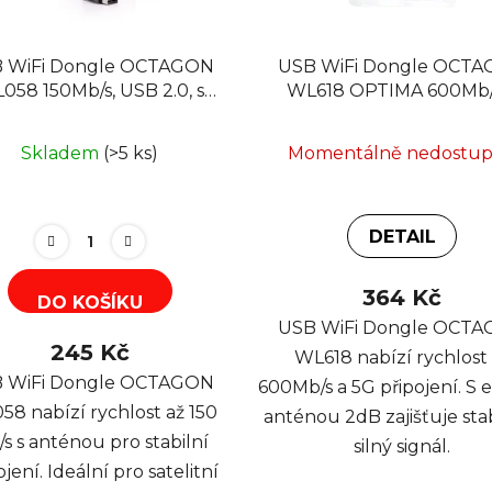
 WiFi Dongle OCTAGON
USB WiFi Dongle OCT
058 150Mb/s, USB 2.0, s
WL618 OPTIMA 600Mb/s
anténkou
anténkou 2dB, 5G, Rea
8811CU
Skladem
(>5 ks)
Momentálně nedostu
DETAIL
364 Kč
DO KOŠÍKU
USB WiFi Dongle OCT
245 Kč
WL618 nabízí rychlost
 WiFi Dongle OCTAGON
600Mb/s a 5G připojení. S 
8 nabízí rychlost až 150
anténou 2dB zajišťuje stab
s s anténou pro stabilní
silný signál.
ojení. Ideální pro satelitní