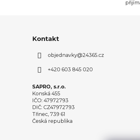
přijí
Z
á
Kontakt
p
a
objednavky
@
24365.cz
t
í
+420 603 845 020
SAPRO, s.r.o.
Konská 455
IČO: 47972793
DIČ: CZ47972793
Třinec, 739 61
Česká republika