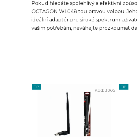
Pokud hledáte spolehlivý a efektivní způsob,
OCTAGON WL048 tou pravou volbou. Jeho vl
ideální adaptér pro široké spektrum uživa
vašim potřebám, neváhejte prozkoumat da
TIP
TIP
Kód:
3005