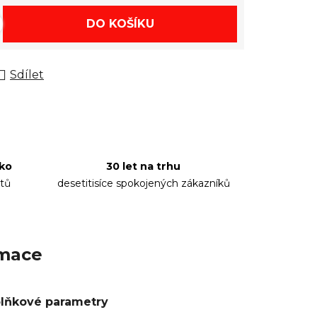
DO KOŠÍKU
Sdílet
sko
30 let na trhu
tů
desetitisíce spokojených zákazníků
rmace
lňkové parametry