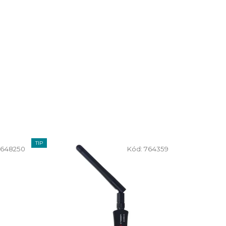
TIP
648250
Kód:
764359