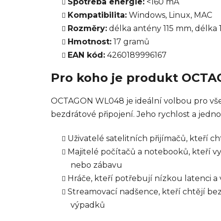
Spotřeba energie:
<160 mA
Kompatibilita:
Windows, Linux, MAC
Rozměry:
délka antény 115 mm, délka
Hmotnost:
17 gramů
EAN kód:
4260189996167
Pro koho je produkt OCT
OCTAGON WL048 je ideální volbou pro všech
bezdrátové připojení. Jeho rychlost a jedno
Uživatelé satelitních přijímačů, kteří ch
Majitelé počítačů a notebooků, kteří vyž
nebo zábavu
Hráče, kteří potřebují nízkou latenci a
Streamovací nadšence, kteří chtějí be
výpadků