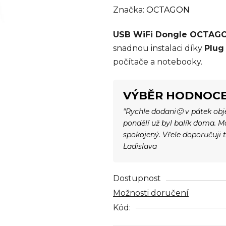
hodnocení
Značka:
OCTAGON
produktu
USB WiFi Dongle OCTAG
je
snadnou instalaci díky
Plug
0,0
počítače a notebooky.
z
5
hvězdiček.
VÝBĚR HODNOCE
"Rychle dodani🙂 v pátek ob
pondělí už byl balík doma. 
spokojený. Vřele doporučuji 
Ladislava
Dostupnost
Možnosti doručení
Kód: