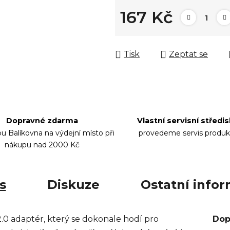
167 Kč
Měrná cena:
Tisk
Zeptat se
Dopravné zdarma
Vlastní servisní středi
bu Balíkovna na výdejní místo při
provedeme servis produk
nákupu nad 2000 Kč
s
Diskuze
Ostatní info
adaptér, který se dokonale hodí pro
Dop