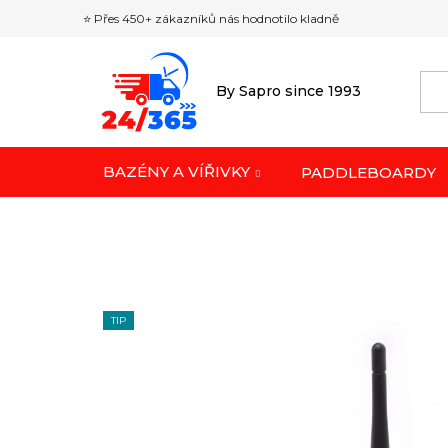
Přejít
⭐ Přes 450+ zákazníků nás hodnotilo kladně
na
obsah
By Sapro since 1993
BAZÉNY A VÍŘIVKY
PADDLEBOARDY
TIP