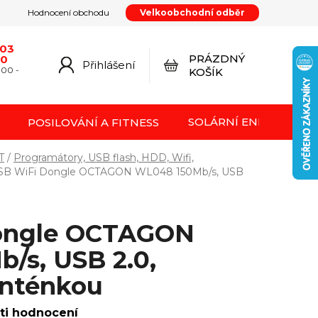
Hodnocení obchodu
Velkoobchodní odběr
y
Podmínky ochrany osobních údajů
Kontakty
od smlouvy
Doprava a platba
Moje objednávka
603
PRÁZDNÝ
20
Přihlášení
NÁKUPNÍ
:00 -
KOŠÍK
KOŠÍK
SOLÁRNÍ ENERGIE FVE
POSILOVÁNÍ A FITNESS
T
/
Programátory, USB flash, HDD, Wifi,
SB WiFi Dongle OCTAGON WL048 150Mb/s, USB
ongle OCTAGON
/s, USB 2.0,
anténkou
ti hodnocení