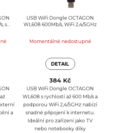
AGON
USB WiFi Dongle OCTAGON
, s
WL608 600Mb/s, WiFi 2,4/5GHz
ltek
pné
Momentálně nedostupné
DETAIL
384 Kč
AGON
USB WiFi Dongle OCTAGON
 až
WL608 s rychlostí až 600 Mb/s a
externí
podporou WiFi 2,4/5GHz nabízí
ilní a
snadné připojení k internetu.
Ideální pro zařízení jako TV
nebo notebooky díky