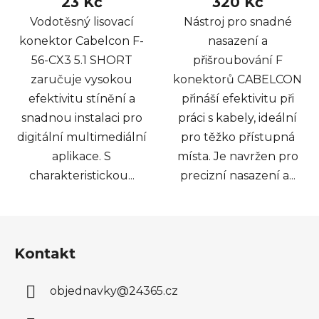
23 Kč
320 Kč
Vodotěsný lisovací
Nástroj pro snadné
konektor Cabelcon F-
nasazení a
56-CX3 5.1 SHORT
přišroubování F
zaručuje vysokou
konektorů CABELCON
efektivitu stínění a
přináší efektivitu při
snadnou instalaci pro
práci s kabely, ideální
digitální multimediální
pro těžko přístupná
aplikace. S
místa. Je navržen pro
charakteristickou...
precizní nasazení a...
Z
á
Kontakt
p
a
objednavky
@
24365.cz
t
í