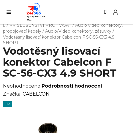
Přejít
Hledat
NÁ
na
KO
obsah
By Sapro since
1993
Domů
/
PŘÍSLUŠENSTVÍ PRO TV/SAT
/
Audio video konektory,
propojovací kabely
/
Audio/Video konektory, zásuvky
/
Vodotěsný lisovací konektor Cabelcon F SC-56-CX3 4.9
SHORT
Vodotěsný lisovací
konektor Cabelcon F
SC-56-CX3 4.9 SHORT
Průměrné
Neohodnoceno
Podrobnosti hodnocení
hodnocení
Značka:
CABELCON
produktu
TIP
je
0,0
z