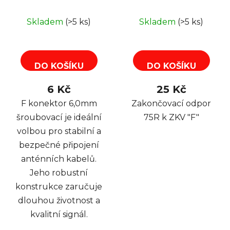
Skladem
(>5 ks)
Skladem
(>5 ks)
DO KOŠÍKU
DO KOŠÍKU
6 Kč
25 Kč
F konektor 6,0mm
Zakončovací odpor
šroubovací je ideální
75R k ZKV "F"
volbou pro stabilní a
bezpečné připojení
anténních kabelů.
Jeho robustní
konstrukce zaručuje
dlouhou životnost a
kvalitní signál.