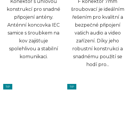
Konektor s úhlovou
F konektor 7mm
konstrukcí pro snadné
šroubovací je ideálním
připojení antény.
řešením pro kvalitní a
Anténní koncovka IEC
bezpečné připojení
samice s šroubkem na
vašich audio a video
kov zajišťuje
zařízení. Díky jeho
spolehlivou a stabilní
robustní konstrukci a
komunikaci.
snadnému použití se
hodí pro...
TIP
TIP