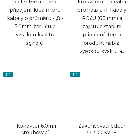
spolehlivé a pevné
kroužkem je ideální
připojení. Ideální pro
pro koaxiální kabely
kabely o průměru 4,8 -
RG6U (6,5 mm) a
5,0mm, zaručuje
zajišťuje stabilní
vysokou kvalitu
připojení. Tento
signálu.
produkt nabízí
vysokou kvalitu a...
TIP
TIP
F konektor 6,0mm
Zakončovací odpor
šroubovací
75R k ZKV "F"