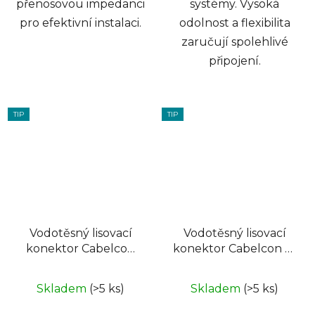
přenosovou impedanci
systémy. Vysoká
pro efektivní instalaci.
odolnost a flexibilita
zaručují spolehlivé
připojení.
TIP
TIP
Vodotěsný lisovací
Vodotěsný lisovací
konektor Cabelcon
konektor Cabelcon F-
IECM-56-CX3 5,1 IECM
56-CX3 4.9
na RG6
Skladem
(>5 ks)
Skladem
(>5 ks)