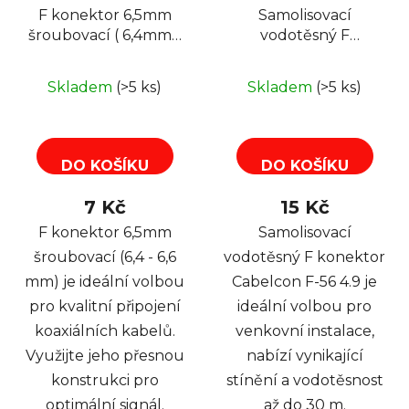
F konektor 6,5mm
Samolisovací
šroubovací ( 6,4mm -
vodotěsný F
6,6 mm ) , RG-6
konektor Cabelcon F-
56 4.9
Skladem
(>5 ks)
Skladem
(>5 ks)
DO KOŠÍKU
DO KOŠÍKU
7 Kč
15 Kč
F konektor 6,5mm
Samolisovací
šroubovací (6,4 - 6,6
vodotěsný F konektor
mm) je ideální volbou
Cabelcon F-56 4.9 je
pro kvalitní připojení
ideální volbou pro
koaxiálních kabelů.
venkovní instalace,
Využijte jeho přesnou
nabízí vynikající
konstrukci pro
stínění a vodotěsnost
optimální signál.
až do 30 m.