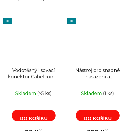
TIP
TIP
Vodotěsný lisovací
Nástroj pro snadné
konektor Cabelcon F-
nasazení a
56-CX3 5.1 SHORT
přišroubování F
konektorů
Skladem
(>5 ks)
Skladem
(1 ks)
CABELCON
DO KOŠÍKU
DO KOŠÍKU