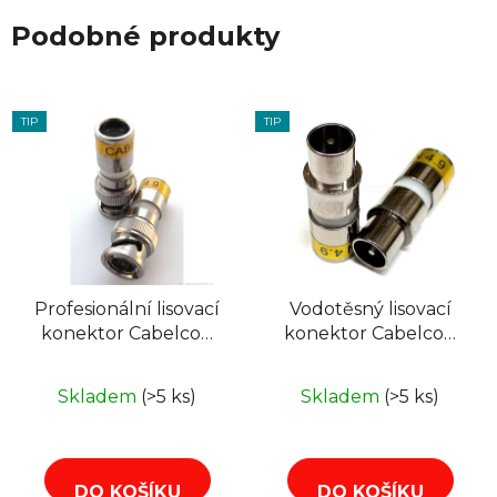
Podobné produkty
TIP
TIP
Profesionální lisovací
Vodotěsný lisovací
konektor Cabelcon
konektor Cabelcon
BNCM-56-CX3 4,9
IECM-56-CX3 4.9
(6,5mm)
IECM na RG6
Skladem
(>5 ks)
Skladem
(>5 ks)
DO KOŠÍKU
DO KOŠÍKU