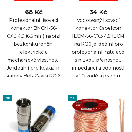
68 Kč
34 Kč
Profesionální lisovací
Vodotěsný lisovací
konektor BNCM-56-
konektor Cabelcon
CX3 4,9 (6,5mm) nabízí
IECM-56-CX3 4.9 IECM
bezkonkurenční
na RG6 je ideální pro
elektrické a
profesionální instalace,
mechanické vlastnosti.
s nízkou přenosnou
Je ideální pro koaxiální
impedancí a odolností
kabely BetaCavi a RG 6.
vůči vodě a prachu.
TIP
TIP