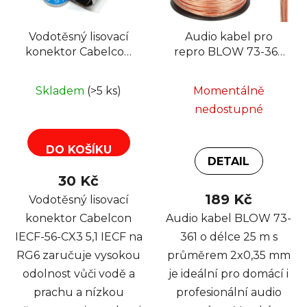
Vodotěsný lisovací
Audio kabel pro
konektor Cabelcon
repro BLOW 73-361,
IECF-56-CX3 5,1 IECF
2x0,35mm, 25m
na RG6
Skladem
(>5 ks)
Momentálně
nedostupné
DO KOŠÍKU
DETAIL
30 Kč
189 Kč
Vodotěsný lisovací
konektor Cabelcon
Audio kabel BLOW 73-
IECF-56-CX3 5,1 IECF na
361 o délce 25 m s
RG6 zaručuje vysokou
průměrem 2x0,35 mm
odolnost vůči vodě a
je ideální pro domácí i
prachu a nízkou
profesionální audio