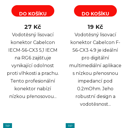
DO KOŠÍKU
DO KOŠÍKU
27 Kč
19 Kč
Vodotěsný lisovací
Vodotěsný lisovací
konektor Cabelcon
konektor Cabelcon F-
IECM-56-CX3 5,1 IECM
56-CX3 4.9 je ideální
na RG6 zajišťuje
pro digitální
vynikající odolnost
multimediální aplikace
proti vlhkosti a prachu.
s nízkou přenosnou
Tento profesionální
impedancí pod
konektor nabízí
0.2mOhm. Jeho
nízkou přenosovou...
robustní design a
vodotěsnost...
TIP
TIP