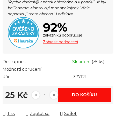
"Rychle dodani🙂 v pátek objednáno a v pondělí už byl
balík doma. Manžel byl moc spokojený. Vřele
doporučuji tento obchod." Ladislava
92%
zákazníků doporučuje
Zobrazit hodnocení
Dostupnost
Skladem
(>5 ks)
Možnosti doručení
Kód:
377121
25 Kč
DO KOŠÍKU
Měrná cena:
Tisk
Zeptat se
Sdílet