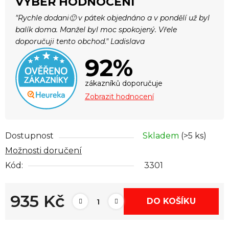
VÝBĚR HODNOCENÍ
"Rychle dodani🙂 v pátek objednáno a v pondělí už byl
balík doma. Manžel byl moc spokojený. Vřele
doporučuji tento obchod." Ladislava
92%
zákazníků doporučuje
Zobrazit hodnocení
Dostupnost
Skladem
(>5 ks)
Možnosti doručení
Kód:
3301
935 Kč
DO KOŠÍKU
Měrná cena: