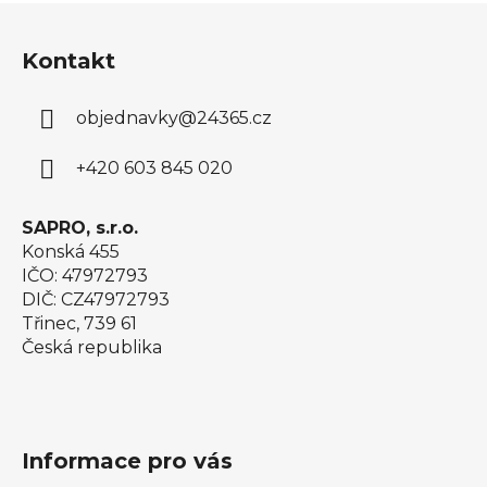
Z
á
Kontakt
p
a
objednavky
@
24365.cz
t
í
+420 603 845 020
SAPRO, s.r.o.
Konská 455
IČO: 47972793
DIČ: CZ47972793
Třinec, 739 61
Česká republika
Informace pro vás