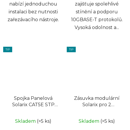
nabízí jednoduchou
zajišťuje spolehlivé
instalaci bez nutnosti
stínění a podporu
zařezávacího nástroje.
10GBASE-T protokolů.
Vysoká odolnost a...
TIP
TIP
Spojka Panelová
Zásuvka modulární
Solarix CAT5E STP
Solarix pro 2
8p8c RJ45/RJ45
keystony pod omítku
KRJ45/5S-SH
bílá SX9-2-0-WH
Skladem
(>5 ks)
Skladem
(>5 ks)