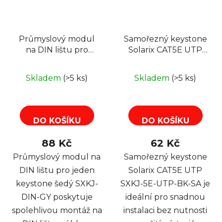
Průmyslový modul
Samořezný keystone
na DIN lištu pro
Solarix CAT5E UTP
jeden keystone šedý
SXKJ-5E-UTP-BK-SA
SXKJ-DIN-GY
Skladem
(>5 ks)
Skladem
(>5 ks)
DO KOŠÍKU
DO KOŠÍKU
88 Kč
62 Kč
Průmyslový modul na
Samořezný keystone
DIN lištu pro jeden
Solarix CAT5E UTP
keystone šedý SXKJ-
SXKJ-5E-UTP-BK-SA je
DIN-GY poskytuje
ideální pro snadnou
spolehlivou montáž na
instalaci bez nutnosti