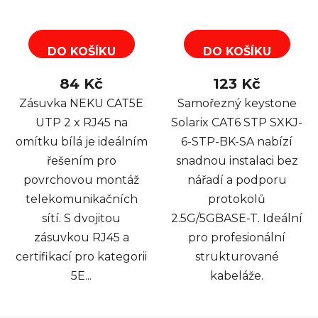
DO KOŠÍKU
DO KOŠÍKU
84 Kč
123 Kč
Zásuvka NEKU CAT5E
Samořezný keystone
UTP 2 x RJ45 na
Solarix CAT6 STP SXKJ-
omítku bílá je ideálním
6-STP-BK-SA nabízí
řešením pro
snadnou instalaci bez
povrchovou montáž
nářadí a podporu
telekomunikačních
protokolů
sítí. S dvojitou
2.5G/5GBASE-T. Ideální
zásuvkou RJ45 a
pro profesionální
certifikací pro kategorii
strukturované
5E...
kabeláže.