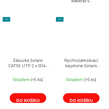
kabeláž s...
TIP
TIP
Zásuvka Solarix
Rychlozařezávací
CAT5E UTP 2 x RJ45
keystone Solarix
na omítku bílá
CAT6 STP RJ45 černý
SX288-5E-UTP-WH
SXKJ-6-STP-BK-NA
Skladem
(>5 ks)
Skladem
(>5 ks)
DO KOŠÍKU
DO KOŠÍKU