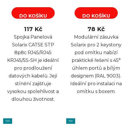
DO KOŠÍKU
DO KOŠÍKU
117 Kč
78 Kč
Spojka Panelová
Modulární zásuvka
Solarix CAT5E STP
Solarix pro 2 keystony
8p8c RJ45/RJ45
pod omítku nabízí
KRJ45/5S-SH je ideální
praktické řešení s 45°
pro prodloužení
úhlem portů a bílým
datových kabelů. Její
designem (RAL 9003).
stínění zajišťuje
Ideální pro instalaci na
vysokou spolehlivost a
omítku s boxem.
dlouhou životnost.
TIP
TIP