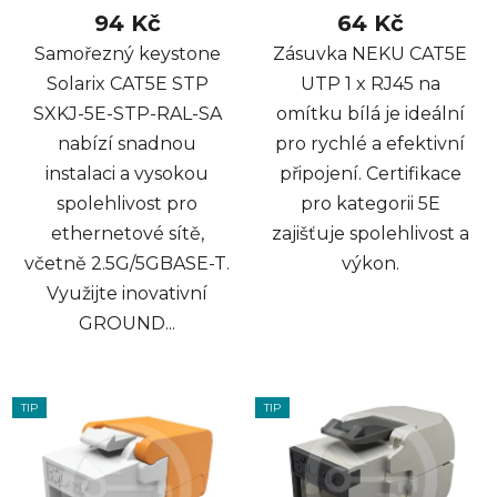
94 Kč
64 Kč
Samořezný keystone
Zásuvka NEKU CAT5E
Solarix CAT5E STP
UTP 1 x RJ45 na
SXKJ-5E-STP-RAL-SA
omítku bílá je ideální
nabízí snadnou
pro rychlé a efektivní
instalaci a vysokou
připojení. Certifikace
spolehlivost pro
pro kategorii 5E
ethernetové sítě,
zajišťuje spolehlivost a
včetně 2.5G/5GBASE-T.
výkon.
Využijte inovativní
GROUND...
TIP
TIP