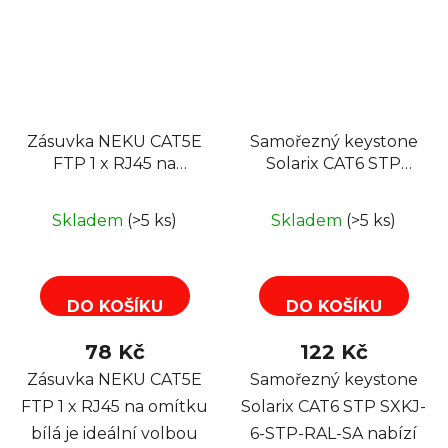
Zásuvka NEKU CAT5E
Samořezný keystone
FTP 1 x RJ45 na
Solarix CAT6 STP
omítku bílá
SXKJ-6-STP-RAL-SA,
RAL FIT moduly,
Skladem
(>5 ks)
Skladem
(>5 ks)
GROUND LOCK
DO KOŠÍKU
DO KOŠÍKU
78 Kč
122 Kč
Zásuvka NEKU CAT5E
Samořezný keystone
FTP 1 x RJ45 na omítku
Solarix CAT6 STP SXKJ-
bílá je ideální volbou
6-STP-RAL-SA nabízí