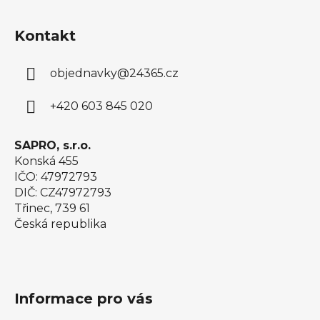
Z
á
Kontakt
p
a
objednavky
@
24365.cz
t
í
+420 603 845 020
SAPRO, s.r.o.
Konská 455
IČO: 47972793
DIČ: CZ47972793
Třinec, 739 61
Česká republika
Informace pro vás