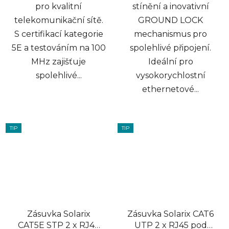
pro kvalitní
stínění a inovativní
telekomunikační sítě.
GROUND LOCK
S certifikací kategorie
mechanismus pro
5E a testováním na 100
spolehlivé připojení.
MHz zajišťuje
Ideální pro
spolehlivé...
vysokorychlostní
ethernetové...
TIP
TIP
Zásuvka Solarix
Zásuvka Solarix CAT6
CAT5E STP 2 x RJ45
UTP 2 x RJ45 pod