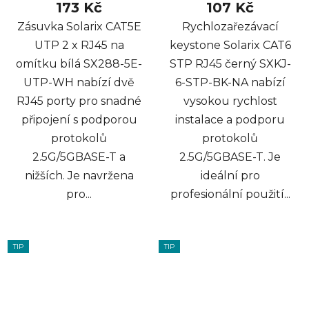
173 Kč
107 Kč
Zásuvka Solarix CAT5E
Rychlozařezávací
UTP 2 x RJ45 na
keystone Solarix CAT6
omítku bílá SX288-5E-
STP RJ45 černý SXKJ-
UTP-WH nabízí dvě
6-STP-BK-NA nabízí
RJ45 porty pro snadné
vysokou rychlost
připojení s podporou
instalace a podporu
protokolů
protokolů
2.5G/5GBASE-T a
2.5G/5GBASE-T. Je
nižších. Je navržena
ideální pro
pro...
profesionální použití...
TIP
TIP