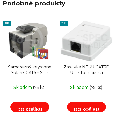
Podobné produkty
TIP
TIP
Samořezný keystone
Zásuvka NEKU CAT5E
Solarix CAT5E STP
UTP 1 x RJ45 na
SXKJ-5E-STP-RAL-SA,
omítku bílá
RAL FIT moduly,
Skladem
(>5 ks)
Skladem
(>5 ks)
GROUND LOCK
DO KOŠÍKU
DO KOŠÍKU