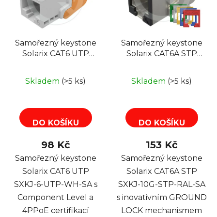
Samořezný keystone
Samořezný keystone
Solarix CAT6 UTP
Solarix CAT6A STP
SXKJ-6-UTP-WH-SA
SXKJ-10G-STP-RAL-
CL a 4PPoE
SA, RAL FIT moduly,
Skladem
(>5 ks)
Skladem
(>5 ks)
GROUND LOCK
DO KOŠÍKU
DO KOŠÍKU
98 Kč
153 Kč
Samořezný keystone
Samořezný keystone
Solarix CAT6 UTP
Solarix CAT6A STP
SXKJ-6-UTP-WH-SA s
SXKJ-10G-STP-RAL-SA
Component Level a
s inovativním GROUND
4PPoE certifikací
LOCK mechanismem