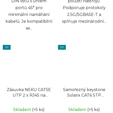
DIN lištu s úhlem
použití nástrojů.
portů 45° pro
Podporuje protokoly
minimální namáhání
2.5G/5GBASE-T a
kabelů. Je kompatibilní
splňuje mezinárodní...
se...
TIP
TIP
Zásuvka NEKU CAT5E
Samořezný keystone
UTP 2 x RJ45 na
Solarix CAT6 STP
omítku bílá
SXKJ-6-STP-BK-SA
Skladem
(>5 ks)
Skladem
(>5 ks)