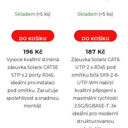
pod omítku bílá SX9-
omítku bílá SX9-2-6-
2-5E-STP-WH
UTP-WH
Skladem
(>5 ks)
Skladem
(>5 ks)
DO KOŠÍKU
DO KOŠÍKU
196 Kč
187 Kč
Vysoce kvalitní stíněná
Zásuvka Solarix CAT6
zásuvka Solarix CAT5E
UTP 2 x RJ45 pod
STP s 2 porty RJ45,
omítku bílá SX9-2-6-
ideální pro instalaci
UTP-WH nabízí
pod omítku. Zaručuje
kvalitní připojení s
spolehlivost a snadnou
maximální rychlostí
montáž.
2.5G/5GBASE-T. Je
ideální pro moderní
strukturovanou