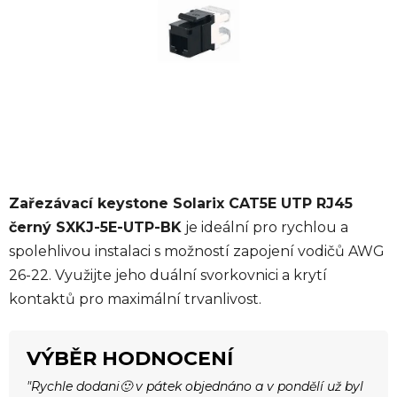
hvězdiček.
Zařezávací keystone Solarix CAT5E UTP RJ45
černý SXKJ-5E-UTP-BK
je ideální pro rychlou a
spolehlivou instalaci s možností zapojení vodičů AWG
26-22. Využijte jeho duální svorkovnici a krytí
kontaktů pro maximální trvanlivost.
VÝBĚR HODNOCENÍ
"Rychle dodani🙂 v pátek objednáno a v pondělí už byl