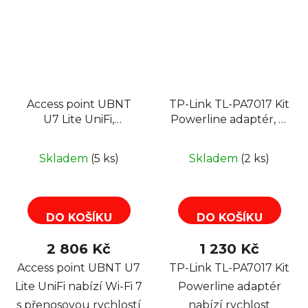
Access point UBNT
TP-Link TL-PA7017 Kit
U7 Lite UniFi,
Powerline adaptér, 1x
802.11n/ac/ax/be, Wi-Fi
GbE RJ-45
7, 2,4/5GHz
Skladem
(5 ks)
Skladem
(2 ks)
DO KOŠÍKU
DO KOŠÍKU
2 806 Kč
1 230 Kč
Access point UBNT U7
TP-Link TL-PA7017 Kit
Lite UniFi nabízí Wi-Fi 7
Powerline adaptér
s přenosovou rychlostí
nabízí rychlost