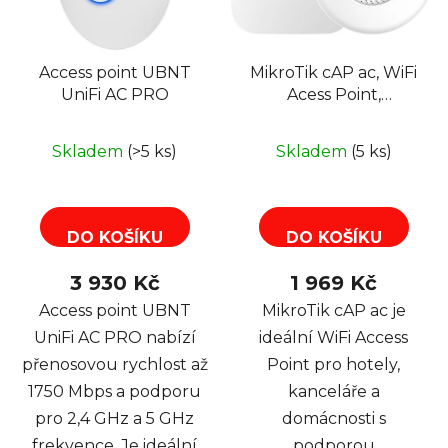
Access point UBNT
MikroTik cAP ac, WiFi
UniFi AC PRO
Acess Point,
2,4GHz/5GHz
Skladem
(>5 ks)
Skladem
(5 ks)
DO KOŠÍKU
DO KOŠÍKU
3 930 Kč
1 969 Kč
Access point UBNT
MikroTik cAP ac je
UniFi AC PRO nabízí
ideální WiFi Access
přenosovou rychlost až
Point pro hotely,
1750 Mbps a podporu
kanceláře a
pro 2,4 GHz a 5 GHz
domácnosti s
frekvence. Je ideální
podporou