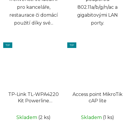
pro kanceláře,
802.11a/b/g/n/ac a
restaurace či domácí
gigabitovými LAN
použití díky své...
porty.
TIP
TIP
TP-Link TL-WPA4220
Access point MikroTik
Kit Powerline
cAP lite
adaptér, 1x 100Mbps s
RJ-45 , WiFi 300Mbit/
Skladem
(2 ks)
Skladem
(1 ks)