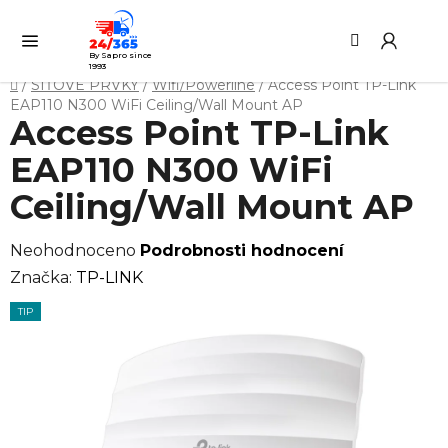
Přejít
Hledat
NÁ
na
KO
obsah
By Sapro since
1993
Domů
/
SÍŤOVÉ PRVKY
/
Wifi/Powerline
/
Access Point TP-Link
EAP110 N300 WiFi Ceiling/Wall Mount AP
Access Point TP-Link
EAP110 N300 WiFi
Ceiling/Wall Mount AP
Průměrné
Neohodnoceno
Podrobnosti hodnocení
hodnocení
Značka:
TP-LINK
produktu
TIP
je
0,0
z
5
hvězdiček.