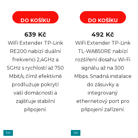
DO KOŠÍKU
DO KOŠÍKU
639 Kč
492 Kč
WiFi Extender TP-Link
WiFi Extender TP-Link
RE200 nabízí duální
TL-WA850RE nabízí
frekvenci 2,4GHz a
rozšíření dosahu Wi-Fi
5GHz s rychlostí až 750
signálu až na 300
Mbit/s, čímž efektivně
Mbps. Snadná instalace
prodlužuje pokrytí
do zásuvky a
vaší domácnosti a
integrovaný
zajišťuje stabilní
ethernetový port pro
připojení.
připojení zařízení.
TIP
TIP