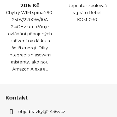
206 Kč
Repeater zesilovač
Chytrý WIFI spínač 90-
signálu Rebel
250V/2200W/10A
KOM1030
2,4GHz umožňuje
ovládání připojených
zařízení na dálku a
šetří energii. Díky
integraci s hlasovými
asistenty, jako jsou
Amazon Alexa a...
Z
á
Kontakt
p
a
objednavky
@
24365.cz
t