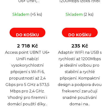
U6+ UniFi,
1200Mbps Izoxis 19181
802.11a/b/g/n/ac/ax,
Wi-Fi 6,2,4/5GHz
Skladem
(>5 ks)
Skladem
(2 ks)
DO KOŠÍKU
DO KOŠÍKU
2 718 Kč
235 Kč
Access point UBNT U6+
Adaptér WIFI na USB s
UniFi nabízí
rychlostí až 1200Mbps
vysokorychlostní
je ideální volbou pro
připojení s Wi-Fi 6,
stabilní a rychlé
propustností až 2,4
připojení. Kompaktní
Gbps pro 5 GHz a 573,5
design a podpora dvou
Mbps pro 2,4 GHz.
frekvencí zaručují
Vhodný pro firemní i
snadné používání
domácí použití díky...
doma i na...