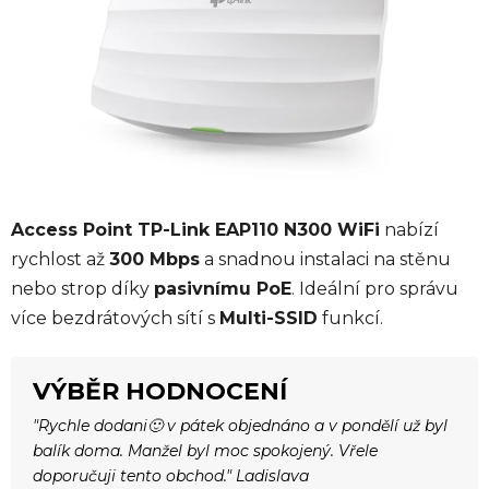
Access Point TP-Link EAP110 N300 WiFi
nabízí
rychlost až
300 Mbps
a snadnou instalaci na stěnu
nebo strop díky
pasivnímu PoE
. Ideální pro správu
více bezdrátových sítí s
Multi-SSID
funkcí.
VÝBĚR HODNOCENÍ
"Rychle dodani🙂 v pátek objednáno a v pondělí už byl
balík doma. Manžel byl moc spokojený. Vřele
doporučuji tento obchod." Ladislava