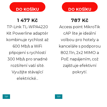
DO KOŠÍKU
DO KOŠÍKU
1 477 Kč
787 Kč
TP-Link TL-WPA4220
Access point MikroTik
Kit Powerline adaptér
cAP lite je ideální
kombinuje rychlost až
volbou pro hotely a
600 Mb/s a WiFi
kanceláře s podporou
připojení s rychlostí
802.11n, 2x2 MIMO a
300 Mb/s pro snadné
PoE napájením, což
rozšíření vaší sítě.
zajišťuje efektivní
Využijte stávající
pokrytí.
elektrické...
TIP
TIP