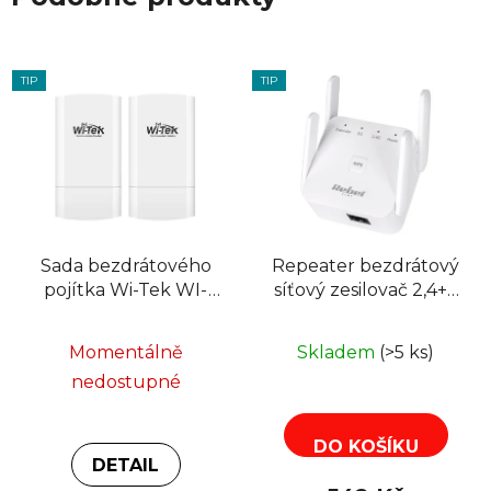
TIP
TIP
Sada bezdrátového
Repeater bezdrátový
pojítka Wi-Tek WI-
síťový zesilovač 2,4+5
CPE111-KIT V2,
GHz Rebel KOM1032
2,4GHz, 2km,
Momentálně
Skladem
(>5 ks)
300Mbps, PoE
nedostupné
DO KOŠÍKU
DETAIL