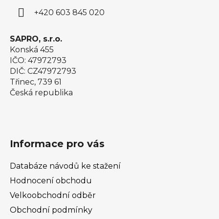
í
+420 603 845 020
SAPRO, s.r.o.
Konská 455
IČO: 47972793
DIČ: CZ47972793
Třinec, 739 61
Česká republika
Informace pro vás
Databáze návodů ke stažení
Hodnocení obchodu
Velkoobchodní odběr
Obchodní podmínky