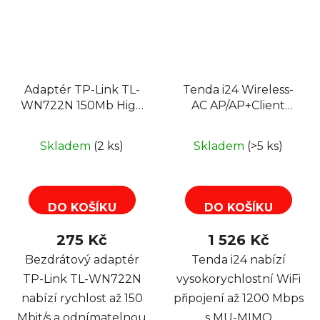
Adaptér TP-Link TL-
Tenda i24 Wireless-
WN722N 150Mb High
AC AP/AP+Client
Gain Wifi USB 2.0
1200Mbps, 1x GLAN,
PoE, VLAN, 12x SSID
Skladem
(2 ks)
Skladem
(>5 ks)
DO KOŠÍKU
DO KOŠÍKU
275 Kč
1 526 Kč
Bezdrátový adaptér
Tenda i24 nabízí
TP-Link TL-WN722N
vysokorychlostní WiFi
nabízí rychlost až 150
připojení až 1200 Mbps
Mbit/s a odnímatelnou
s MU-MIMO