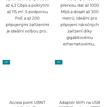
až 4,3 Gbps a pokrytím
přenosu dat až 1000
až 115 m². S podporou
Mb/s a dosah až 300
PoE a až 200
metrů. Ideální pro
připojenými zařízeními
připojení náročných
je ideální volbou pro...
zařízení díky
gigabitovému
ethernetovému...
TIP
TIP
Access point UBNT
Adaptér WIFI na USB