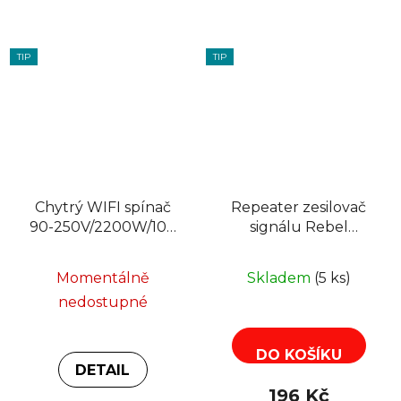
TIP
TIP
Chytrý WIFI spínač
Repeater zesilovač
90-250V/2200W/10A
signálu Rebel
2,4GHz LTC LXU402
KOM1030
Momentálně
Skladem
(5 ks)
nedostupné
DO KOŠÍKU
DETAIL
196 Kč