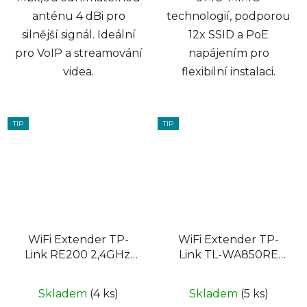
anténu 4 dBi pro
technologií, podporou
silnější signál. Ideální
12x SSID a PoE
pro VoIP a streamování
napájením pro
videa.
flexibilní instalaci.
TIP
TIP
WiFi Extender TP-
WiFi Extender TP-
Link RE200 2,4GHz,
Link TL-WA850RE
5GHz, 1x LAN,
300Mbps Wifi N 1xFE
802.11b/g/n/ac,
Skladem
(4 ks)
Skladem
(5 ks)
750Mbit/s, Repeater