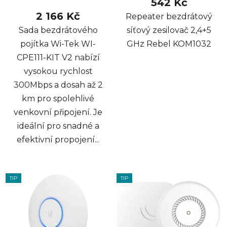
542 Kč
2 166 Kč
Repeater bezdrátový
Sada bezdrátového
síťový zesilovač 2,4+5
pojítka Wi-Tek WI-
GHz Rebel KOM1032
CPE111-KIT V2 nabízí
vysokou rychlost
300Mbps a dosah až 2
km pro spolehlivé
venkovní připojení. Je
ideální pro snadné a
efektivní propojení...
TIP
TIP