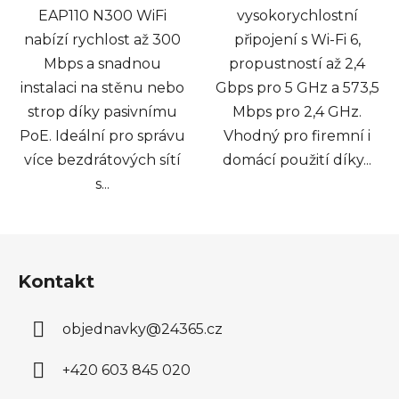
EAP110 N300 WiFi
vysokorychlostní
nabízí rychlost až 300
připojení s Wi-Fi 6,
Mbps a snadnou
propustností až 2,4
instalaci na stěnu nebo
Gbps pro 5 GHz a 573,5
strop díky pasivnímu
Mbps pro 2,4 GHz.
PoE. Ideální pro správu
Vhodný pro firemní i
více bezdrátových sítí
domácí použití díky...
s...
Z
á
Kontakt
p
a
objednavky
@
24365.cz
t
í
+420 603 845 020