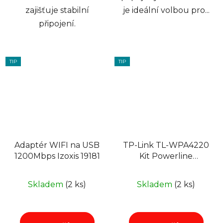
zajišťuje stabilní
je ideální volbou pro...
připojení.
TIP
TIP
Adaptér WIFI na USB
TP-Link TL-WPA4220
1200Mbps Izoxis 19181
Kit Powerline
adaptér, 1x 100Mbps s
RJ-45 , WiFi 300Mbit/
Skladem
(2 ks)
Skladem
(2 ks)