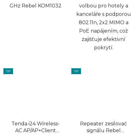
GHz Rebel KOM1032
volbou pro hotely a
kanceláře s podporou
802.11n, 2x2 MIMO a
PoE napájením, což
zajišťuje efektivní
pokrytí.
TIP
TIP
Tenda i24 Wireless-
Repeater zesilovač
AC AP/AP+Client
signálu Rebel
1200Mbps, 1x GLAN,
KOM1030