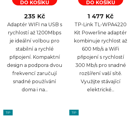
DO KOŠÍKU
DO KOŠÍKU
235 Kč
1 477 Kč
Adaptér WIFI na USB s
TP-Link TL-WPA4220
rychlostí až 1200Mbps
Kit Powerline adaptér
je ideální volbou pro
kombinuje rychlost až
stabilní a rychlé
600 Mb/s a WiFi
připojení. Kompaktní
připojení s rychlostí
design a podpora dvou
300 Mb/s pro snadné
frekvencí zaručují
rozšíření vaší sítě.
snadné používání
Využijte stávající
doma i na...
elektrické...
TIP
TIP