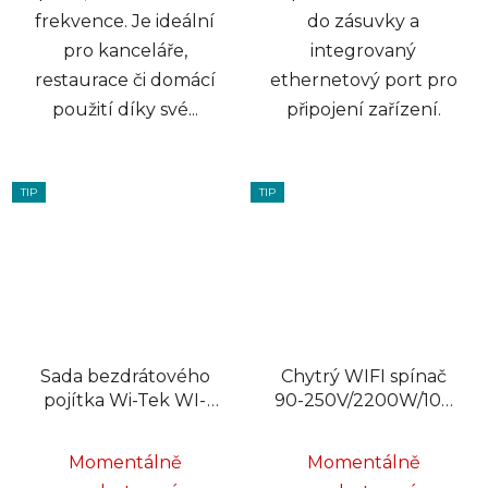
frekvence. Je ideální
do zásuvky a
pro kanceláře,
integrovaný
restaurace či domácí
ethernetový port pro
použití díky své...
připojení zařízení.
TIP
TIP
Sada bezdrátového
Chytrý WIFI spínač
pojítka Wi-Tek WI-
90-250V/2200W/10A
CPE111-KIT V2,
2,4GHz LTC LXU402
2,4GHz, 2km,
Momentálně
Momentálně
300Mbps, PoE