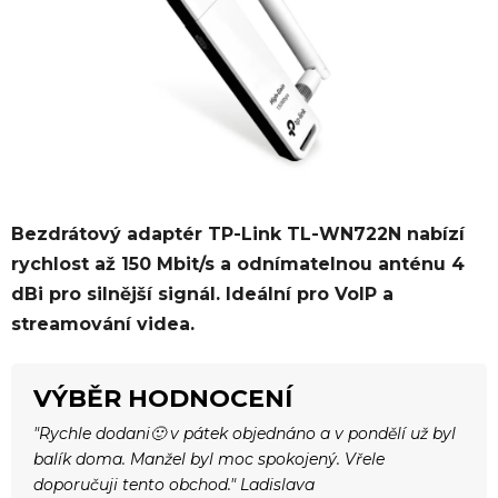
Bezdrátový adaptér TP-Link TL-WN722N nabízí
rychlost až 150 Mbit/s a odnímatelnou anténu 4
dBi pro silnější signál. Ideální pro VoIP a
streamování videa.
VÝBĚR HODNOCENÍ
"Rychle dodani🙂 v pátek objednáno a v pondělí už byl
balík doma. Manžel byl moc spokojený. Vřele
doporučuji tento obchod." Ladislava