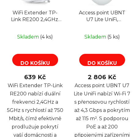
WiFi Extender TP-
Access point UBNT
Link RE200 2,4GHz,
U7 Lite UniFi,
5GHz, 1x LAN,
802.11n/ac/ax/be, Wi-Fi
802.11b/g/n/ac,
7, 2,4/5GHz
Skladem
(4 ks)
Skladem
(5 ks)
750Mbit/s, Repeater
DO KOŠÍKU
DO KOŠÍKU
639 Kč
2 806 Kč
WiFi Extender TP-Link
Access point UBNT U7
RE200 nabízí duální
Lite UniFi nabízí Wi-Fi 7
frekvenci 2,4GHz a
s přenosovou rychlostí
5GHz s rychlostí až 750
až 4,3 Gbps a pokrytím
Mbit/s, čímž efektivně
až 115 m². S podporou
prodlužuje pokrytí
PoE a až 200
vaší domácnosti a
připojenými zařízeními