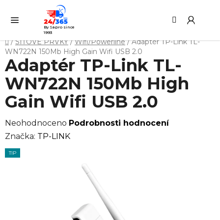
Přejít
Hledat
NÁ
na
KO
obsah
By Sapro since
1993
Domů
/
SÍŤOVÉ PRVKY
/
Wifi/Powerline
/
Adaptér TP-Link TL-
WN722N 150Mb High Gain Wifi USB 2.0
Adaptér TP-Link TL-
WN722N 150Mb High
Gain Wifi USB 2.0
Průměrné
Neohodnoceno
Podrobnosti hodnocení
hodnocení
Značka:
TP-LINK
produktu
TIP
je
0,0
z
5
hvězdiček.