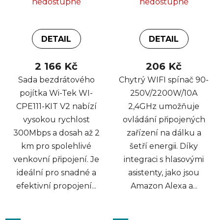
nedostupné
nedostupné
DETAIL
DETAIL
2 166 Kč
206 Kč
Sada bezdrátového
Chytrý WIFI spínač 90-
pojítka Wi-Tek WI-
250V/2200W/10A
CPE111-KIT V2 nabízí
2,4GHz umožňuje
vysokou rychlost
ovládání připojených
300Mbps a dosah až 2
zařízení na dálku a
km pro spolehlivé
šetří energii. Díky
venkovní připojení. Je
integraci s hlasovými
ideální pro snadné a
asistenty, jako jsou
efektivní propojení...
Amazon Alexa a...