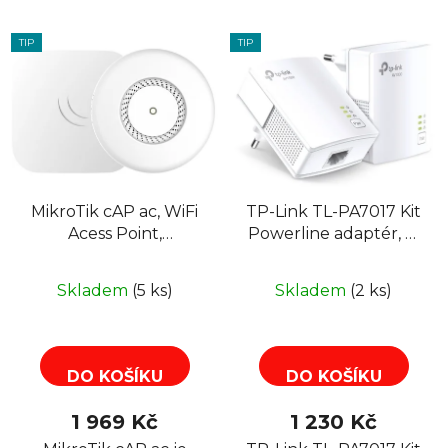
TIP
TIP
MikroTik cAP ac, WiFi
TP-Link TL-PA7017 Kit
Acess Point,
Powerline adaptér, 1x
2,4GHz/5GHz
GbE RJ-45
Skladem
(5 ks)
Skladem
(2 ks)
DO KOŠÍKU
DO KOŠÍKU
1 969 Kč
1 230 Kč