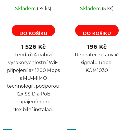
PoE, VLAN, 12x SSID
Skladem
(>5 ks)
Skladem
(5 ks)
DO KOŠÍKU
DO KOŠÍKU
1 526 Kč
196 Kč
Tenda i24 nabízí
Repeater zesilovač
vysokorychlostní WiFi
signálu Rebel
připojení až 1200 Mbps
KOM1030
s MU-MIMO
technologií, podporou
12x SSID a PoE
napájením pro
flexibilní instalaci.