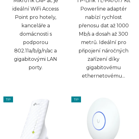
MikroTik cAP ac je
TP-Link TL-PA7017 Kit
ideální WiFi Access
Powerline adaptér
Point pro hotely,
nabízí rychlost
kanceláře a
přenosu dat až 1000
domácnosti s
Mb/s a dosah až 300
podporou
metrů. Ideální pro
802.11a/b/g/n/ac a
připojení náročných
gigabitovými LAN
zařízení díky
porty.
gigabitovému
ethernetovému...
TIP
TIP