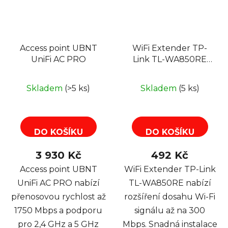
Access point UBNT
WiFi Extender TP-
UniFi AC PRO
Link TL-WA850RE
300Mbps Wifi N 1xFE
Skladem
(>5 ks)
Skladem
(5 ks)
DO KOŠÍKU
DO KOŠÍKU
3 930 Kč
492 Kč
Access point UBNT
WiFi Extender TP-Link
UniFi AC PRO nabízí
TL-WA850RE nabízí
přenosovou rychlost až
rozšíření dosahu Wi-Fi
1750 Mbps a podporu
signálu až na 300
pro 2,4 GHz a 5 GHz
Mbps. Snadná instalace