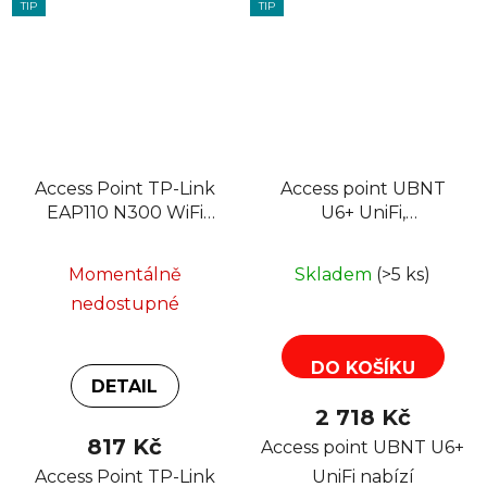
TIP
TIP
Access Point TP-Link
Access point UBNT
EAP110 N300 WiFi
U6+ UniFi,
Ceiling/Wall Mount
802.11a/b/g/n/ac/ax,
AP
Wi-Fi 6,2,4/5GHz
Momentálně
Skladem
(>5 ks)
nedostupné
DO KOŠÍKU
DETAIL
2 718 Kč
817 Kč
Access point UBNT U6+
Access Point TP-Link
UniFi nabízí