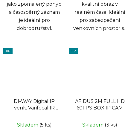
jako zpomalený pohyb
kvalitní obraz v
a časosběrný záznam
reálném čase. Ideální
je ideální pro
pro zabezpečení
dobrodružství.
venkovních prostor s...
TIP
TIP
DI-WAY Digital IP
AFIDUS 2M FULL HD
venk. Varifocal IR
60FPS BOX IP CAM
Bullet kamera 1080P,
2,8-12mm, 4x Array,
Skladem
(5 ks)
Skladem
(3 ks)
50m