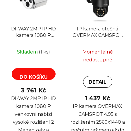
DI-WAY 2MP IP HD
IP kamera otočná
kamera 1080 P
OVERMAX CAMSPOT
venkovní
4.95, MicroSD, 60m,
H.265, černá
Skladem
(1 ks)
Momentálně
nedostupné
DO KOŠÍKU
DETAIL
3 761 Kč
1 437 Kč
DI-WAY 2MP IP HD
kamera 1080 P
IP kamera OVERMAX
venkovní nabízí
CAMSPOT 4.95 s
vysoké rozlišení 2
rozlišením 2560x1440 a
Megapixely a
nočním režimem až do