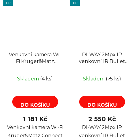
TIP
TIP
Venkovní kamera Wi-
DI-WAY 2Mpx IP
Fi Kruger&Matz
venkovní IR Bullet
Connect C40 Tuya,
kamera 1080P, 5mm
3M, 15m
ColorNightvision POE
Skladem
(4 ks)
Skladem
(>5 ks)
DO KOŠÍKU
DO KOŠÍKU
1 181 Kč
2 550 Kč
Venkovní kamera Wi-Fi
DI-WAY 2Mpx IP
Kruger&Matz Connect
venkovní IR Bullet