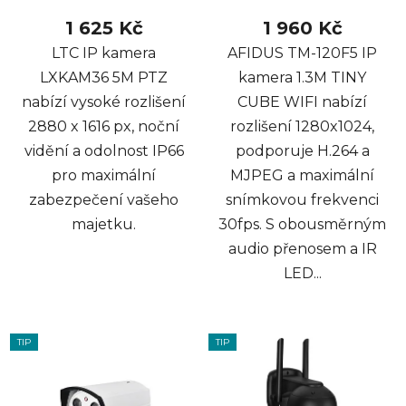
1 625 Kč
1 960 Kč
LTC IP kamera
AFIDUS TM-120F5 IP
LXKAM36 5M PTZ
kamera 1.3M TINY
nabízí vysoké rozlišení
CUBE WIFI nabízí
2880 x 1616 px, noční
rozlišení 1280x1024,
vidění a odolnost IP66
podporuje H.264 a
pro maximální
MJPEG a maximální
zabezpečení vašeho
snímkovou frekvenci
majetku.
30fps. S obousměrným
audio přenosem a IR
LED...
TIP
TIP