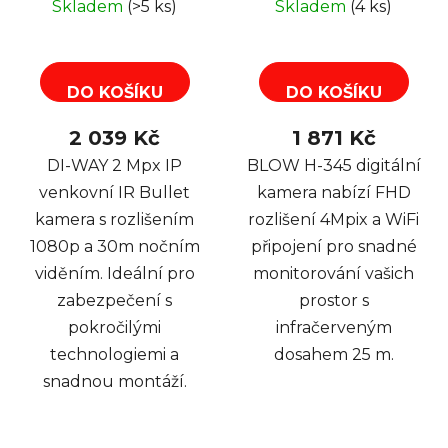
Skladem
(>5 ks)
Skladem
(4 ks)
POE
DO KOŠÍKU
DO KOŠÍKU
2 039 Kč
1 871 Kč
DI-WAY 2 Mpx IP
BLOW H-345 digitální
venkovní IR Bullet
kamera nabízí FHD
kamera s rozlišením
rozlišení 4Mpix a WiFi
1080p a 30m nočním
připojení pro snadné
viděním. Ideální pro
monitorování vašich
zabezpečení s
prostor s
pokročilými
infračerveným
technologiemi a
dosahem 25 m.
snadnou montáží.