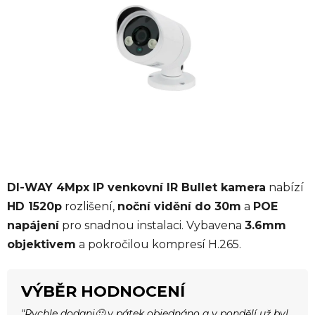
5
hvězdiček.
DI-WAY 4Mpx IP venkovní IR Bullet kamera
nabízí
HD 1520p
rozlišení,
noční vidění do 30m
a
POE
napájení
pro snadnou instalaci. Vybavena
3.6mm
objektivem
a pokročilou kompresí H.265.
VÝBĚR HODNOCENÍ
"Rychle dodani🙂 v pátek objednáno a v pondělí už byl