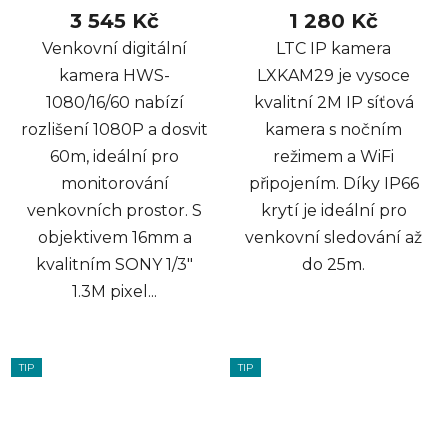
3 545 Kč
1 280 Kč
Venkovní digitální
LTC IP kamera
kamera HWS-
LXKAM29 je vysoce
1080/16/60 nabízí
kvalitní 2M IP síťová
rozlišení 1080P a dosvit
kamera s nočním
60m, ideální pro
režimem a WiFi
monitorování
připojením. Díky IP66
venkovních prostor. S
krytí je ideální pro
objektivem 16mm a
venkovní sledování až
kvalitním SONY 1/3"
do 25m.
1.3M pixel...
TIP
TIP