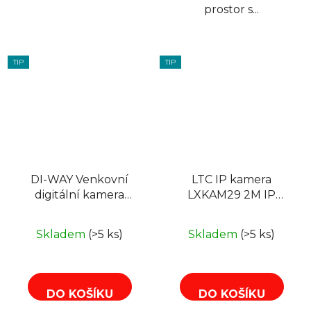
prostor s...
TIP
TIP
DI-WAY Venkovní
LTC IP kamera
digitální kamera
LXKAM29 2M IP
HWS-1080/16/60
síťová kamera 3,6mm
F2.0 WiFi 25m
Skladem
(>5 ks)
Skladem
(>5 ks)
MicroSD
DO KOŠÍKU
DO KOŠÍKU