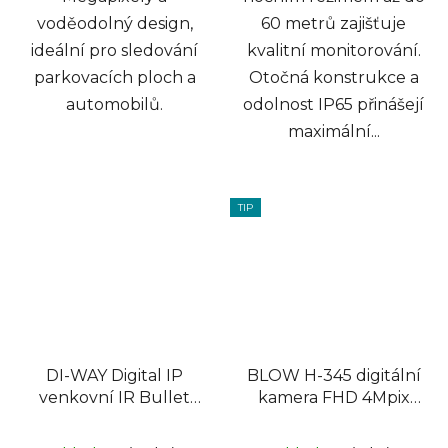
voděodolný design,
60 metrů zajišťuje
ideální pro sledování
kvalitní monitorování.
parkovacích ploch a
Otočná konstrukce a
automobilů.
odolnost IP65 přinášejí
maximální...
TIP
DI-WAY Digital IP
BLOW H-345 digitální
venkovní IR Bullet
kamera FHD 4Mpix
kamera 1080P,
1440p WiFi 3,6mm
3,6mm, 2x Array, 30m,
MicroSD