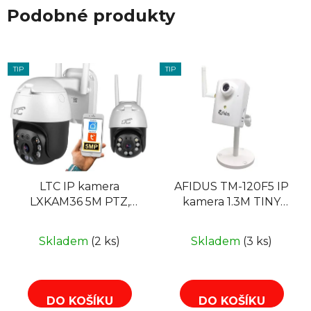
Podobné produkty
TIP
TIP
LTC IP kamera
AFIDUS TM-120F5 IP
LXKAM36 5M PTZ,
kamera 1.3M TINY
3,6mm F2.0 WiFi 30m
CUBE WIFI
MicroSD, TUYA
Skladem
(2 ks)
Skladem
(3 ks)
DO KOŠÍKU
DO KOŠÍKU