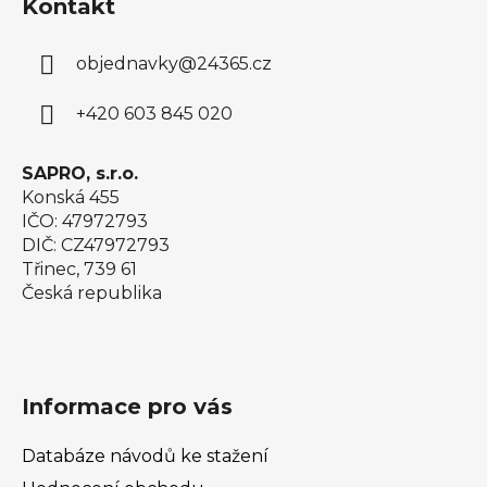
Kontakt
p
a
objednavky
@
24365.cz
t
í
+420 603 845 020
SAPRO, s.r.o.
Konská 455
IČO: 47972793
DIČ: CZ47972793
Třinec, 739 61
Česká republika
Informace pro vás
Databáze návodů ke stažení