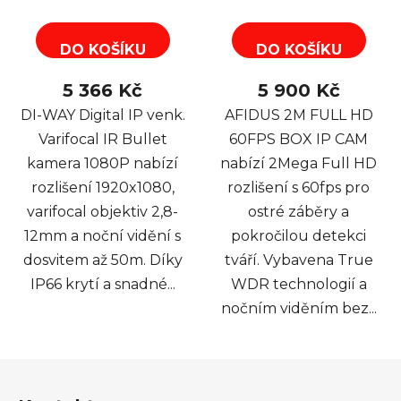
DO KOŠÍKU
DO KOŠÍKU
5 366 Kč
5 900 Kč
DI-WAY Digital IP venk.
AFIDUS 2M FULL HD
Varifocal IR Bullet
60FPS BOX IP CAM
kamera 1080P nabízí
nabízí 2Mega Full HD
rozlišení 1920x1080,
rozlišení s 60fps pro
varifocal objektiv 2,8-
ostré záběry a
12mm a noční vidění s
pokročilou detekci
dosvitem až 50m. Díky
tváří. Vybavena True
IP66 krytí a snadné...
WDR technologií a
nočním viděním bez...
Z
á