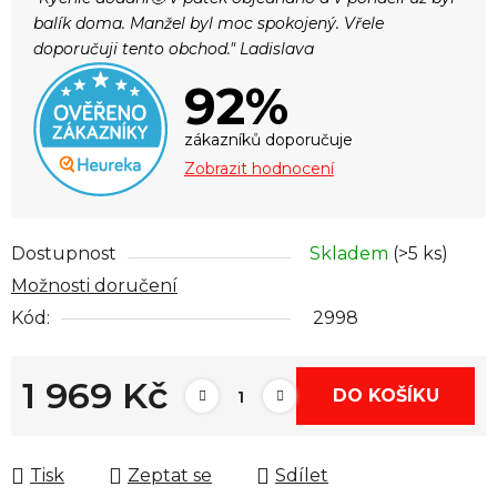
balík doma. Manžel byl moc spokojený. Vřele
doporučuji tento obchod." Ladislava
92%
zákazníků doporučuje
Zobrazit hodnocení
Dostupnost
Skladem
(>5 ks)
Možnosti doručení
Kód:
2998
1 969 Kč
DO KOŠÍKU
Měrná cena:
Tisk
Zeptat se
Sdílet