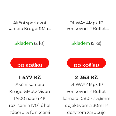
Akční sportovní
DI-WAY 4Mpx IP
kamera Kruger&Matz
venkovní IR Bullet
Vision P400
kamera 1080P,
3,6mm, 2x Array, 30m
Skladem
(2 ks)
Skladem
(5 ks)
DO KOŠÍKU
DO KOŠÍKU
1 477 Kč
2 363 Kč
Akční kamera
DI-WAY 4Mpx IP
Kruger&Matz Vision
venkovní IR Bullet
P400 nabízí 4K
kamera 1080P s 3,6mm
rozlišení a 170° úhel
objektivem a 30m IR
záběru. S funkcemi
dosvitem zaručuje