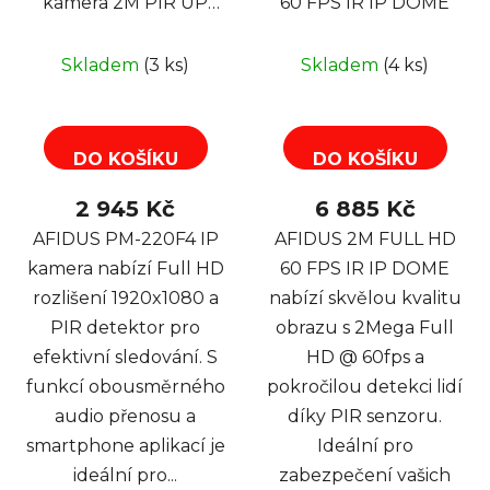
kamera 2M PIR UP
60 FPS IR IP DOME
CAM WIFI
Skladem
(3 ks)
Skladem
(4 ks)
DO KOŠÍKU
DO KOŠÍKU
2 945 Kč
6 885 Kč
AFIDUS PM-220F4 IP
AFIDUS 2M FULL HD
kamera nabízí Full HD
60 FPS IR IP DOME
rozlišení 1920x1080 a
nabízí skvělou kvalitu
PIR detektor pro
obrazu s 2Mega Full
efektivní sledování. S
HD @ 60fps a
funkcí obousměrného
pokročilou detekci lidí
audio přenosu a
díky PIR senzoru.
smartphone aplikací je
Ideální pro
ideální pro...
zabezpečení vašich