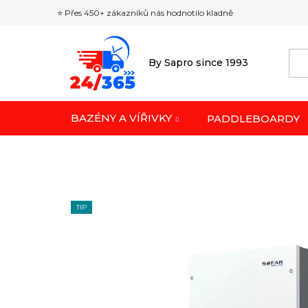
Přejít
⭐ Přes 450+ zákazníků nás hodnotilo kladně
na
obsah
By Sapro since 1993
BAZÉNY A VÍŘIVKY
PADDLEBOARDY
TIP