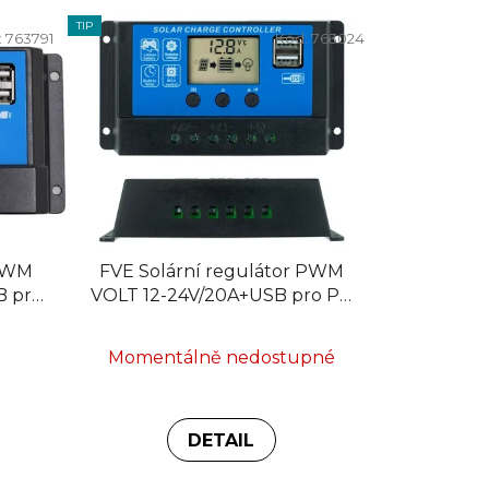
TIP
:
763791
Kód:
763024
 PWM
FVE Solární regulátor PWM
B pro
VOLT 12-24V/20A+USB pro Pb
baterie
Momentálně nedostupné
DETAIL