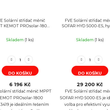
E Solární střídač měnič
FVE Solární střídač mě
T KEMOT PROsolar-1800
SOFAR HYD 5000-ES, hy
URZ3419, ostrovní
MPPT grid-off
Skladem
(1 ks)
Skladem
(1 ks)
DO KOŠÍKU
DO KOŠÍKU
6 196 Kč
29 200 Kč
olární střídač měnič MPPT
FVE Solární střídač mě
EMOT PROsolar-1800
SOFAR HYD 5000-ES je id
419 je ideálním řešením
volba pro efektivní využ