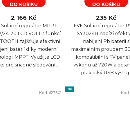
DO KOŠÍKU
DO KOŠÍKU
2 166 Kč
235 Kč
 Solární regulátor MPPT
FVE Solární regulátor
2/24-20 LCD VOLT s funkcí
SY3024H nabízí efekti
OOTH zajišťuje efektivní
nabíjení Pb baterií s
jení baterií díky moderní
maximálním proudem 30
ologii MPPT. Využijte LCD
kompatibilní s FV panel
lej pro snadné sledování...
výkonu až 720W a obsa
praktický USB výstup
TIP
Kód:
627301
Kód