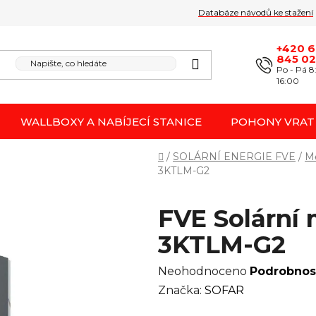
Databáze návodů ke stažení
Obchodní podmínk
Reklamace / odstoupení 
+420 
845 0
Po - Pá 8
16:00
WALLBOXY A NABÍJECÍ STANICE
POHONY VRAT
Domů
/
SOLÁRNÍ ENERGIE FVE
/
Mě
3KTLM-G2
FVE Solární
3KTLM-G2
Průměrné
Neohodnoceno
Podrobnos
hodnocení
Značka:
SOFAR
produktu