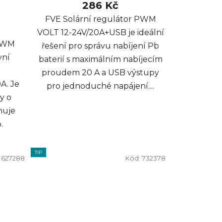
286 Kč
FVE Solární regulátor PWM
VOLT 12-24V/20A+USB je ideální
 PWM
řešení pro správu nabíjení Pb
vní
baterií s maximálním nabíjecím
proudem 20 A a USB výstupy
A. Je
pro jednoduché napájení....
y o
huje
.
TIP
:
627288
Kód:
732378