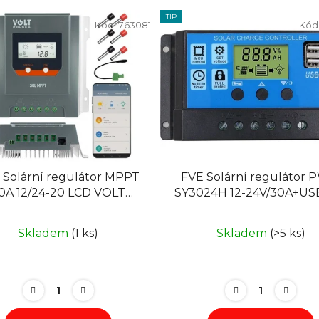
TIP
Kód:
763081
Kód
 Solární regulátor MPPT
FVE Solární regulátor
0A 12/24-20 LCD VOLT
SY3024H 12-24V/30A+US
PSMPPT20, BLUETOOTH
Pb baterie
Skladem
(1 ks)
Skladem
(>5 ks)