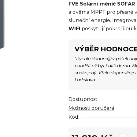
FVE Solární měnič SOFAR
je
a dvěma MPPT pro přesné vyh
0,0
sluneční energie. Integrov
z
WIFI
poskytují pokročilou k
5
hvězdiček.
VÝBĚR HODNOCE
"Rychle dodani🙂 v pátek ob
pondělí už byl balík doma. 
spokojený. Vřele doporučuji 
Ladislava
Dostupnost
Možnosti doručení
Kód: