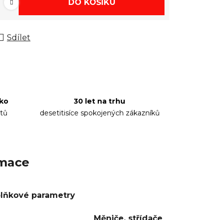
DO KOŠÍKU
Sdílet
sko
30 let na trhu
tů
desetitisíce spokojených zákazníků
rmace
lňkové parametry
Měniče, střídače