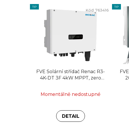
TIP
TIP
Kód:
763416
FVE Solární střídač Renac R3-
FVE
4K-DT 3F 4kW MPPT, zero
2
export
3I
Momentálně nedostupné
DETAIL