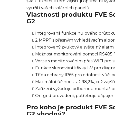
škálu funkcí, které zajišťují optimální výk
využití vašich solárních panelů.
Vlastnosti produktu FVE 
G2
Integrovaná funkce nulového průtoku 
2 MPPT s přesným vyhledávacím algor
Integrovaný zvukový a světelný alarm
Možnost monitorování pomocí RS485, W
Verze s monitorováním přes WIFI pro
Funkce skenování křivky I-V pro diagn
Třída ochrany IP65 pro odolnost vůči 
Maximální účinnost až 98,2%, což zajiš
Zařízení vyžaduje odbornou montáž pro 
On-grid provedení, potřebuje připojen
Pro koho je produkt FVE 
G2 vhodný?