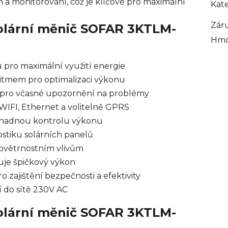
on a monitorování, což je klíčové pro maximální
Kat
Zár
Solární měnič SOFAR 3KTLM-
Hmo
pro maximální využití energie
itmem pro optimalizaci výkonu
 pro včasné upozornění na problémy
IFI, Ethernet a volitelně GPRS
 snadnou kontrolu výkonu
ostiku solárních panelů
povětrnostním vlivům
ťuje špičkový výkon
zajištění bezpečnosti a efektivity
í do sítě 230V AC
Solární měnič SOFAR 3KTLM-