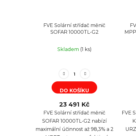
FVE Solární střídač měnič
FV
SOFAR 10000TL-G2
MPP
Skladem
(1 ks)
DO KOŠÍKU
23 491 Kč
FVE Solární střídač měnič
FVE S
SOFAR 10000TL-G2 nabízí
K
maximální účinnost až 98,3% a 2
URZ3