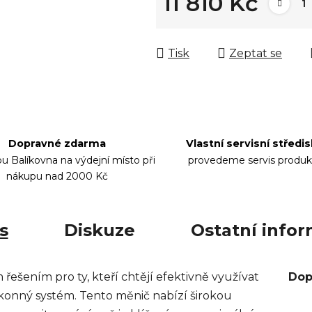
11 810 Kč
Měrná cena:
Tisk
Zeptat se
Dopravné zdarma
Vlastní servisní středi
bu Balíkovna na výdejní místo při
provedeme servis produk
nákupu nad 2000 Kč
s
Diskuze
Ostatní info
ešením pro ty, kteří chtějí efektivně využívat
Dop
výkonný systém. Tento měnič nabízí širokou