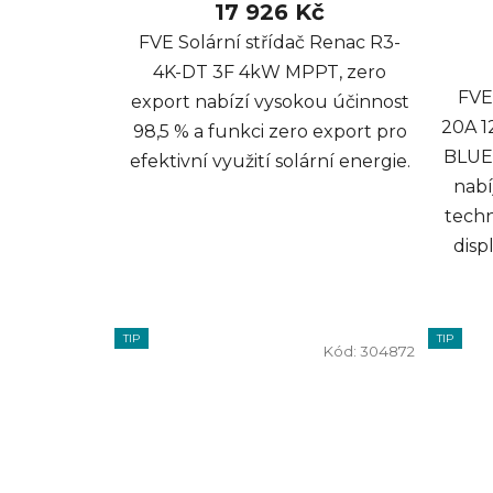
17 926 Kč
FVE Solární střídač Renac R3-
4K-DT 3F 4kW MPPT, zero
FVE
export nabízí vysokou účinnost
20A 1
98,5 % a funkci zero export pro
BLUET
efektivní využití solární energie.
nabí
techn
disp
TIP
TIP
Kód:
304872