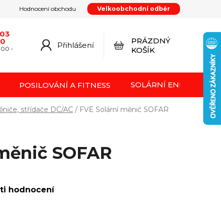
Hodnocení obchodu
Velkoobchodní odběr
y
Podmínky ochrany osobních údajů
Kontakty
od smlouvy
Doprava a platba
Moje objednávka
603
PRÁZDNÝ
20
Přihlášení
NÁKUPNÍ
:00 -
KOŠÍK
KOŠÍK
SOLÁRNÍ ENERGIE FVE
POSILOVÁNÍ A FITNESS
niče, střídače DC/AC
/
FVE Solární měnič SOFAR
 měnič SOFAR
ti hodnocení