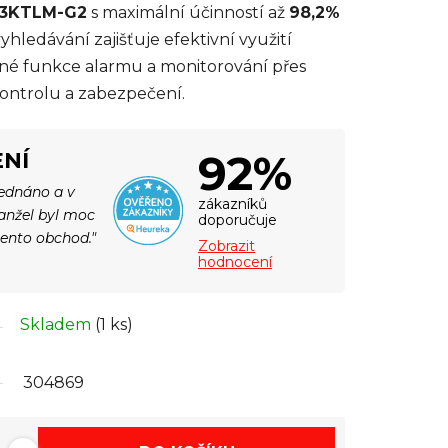
 3KTLM-G2
s maximální účinností až
98,2%
ledávání zajišťuje efektivní využití
ané funkce alarmu a monitorování přes
ontrolu a zabezpečení.
92%
NÍ
jednáno a v
zákazníků
Manžel byl moc
doporučuje
tento obchod."
Zobrazit
hodnocení
Skladem
(1 ks)
304869