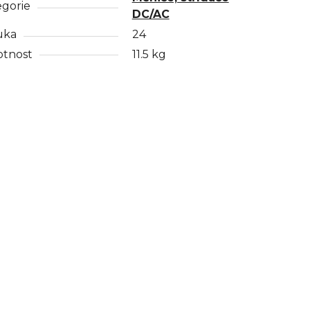
egorie
DC/AC
uka
24
tnost
11.5 kg