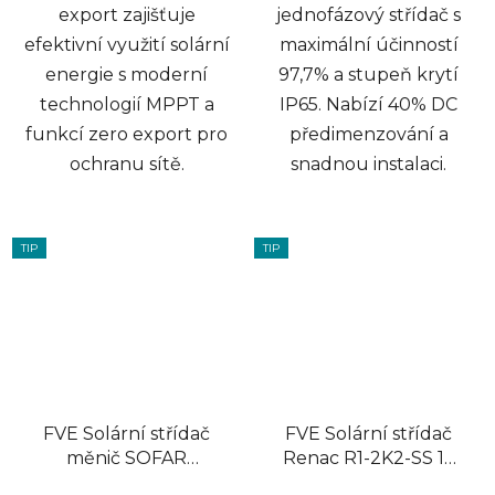
export zajišťuje
jednofázový střídač s
efektivní využití solární
maximální účinností
energie s moderní
97,7% a stupeň krytí
technologií MPPT a
IP65. Nabízí 40% DC
funkcí zero export pro
předimenzování a
ochranu sítě.
snadnou instalaci.
TIP
TIP
FVE Solární střídač
FVE Solární střídač
měnič SOFAR
Renac R1-2K2-SS 1F
3.6KTLM-G3
2.2kW MPPT, zero