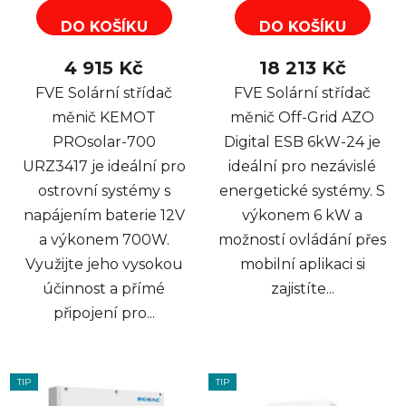
DO KOŠÍKU
DO KOŠÍKU
4 915 Kč
18 213 Kč
FVE Solární střídač
FVE Solární střídač
měnič KEMOT
měnič Off-Grid AZO
PROsolar-700
Digital ESB 6kW-24 je
URZ3417 je ideální pro
ideální pro nezávislé
ostrovní systémy s
energetické systémy. S
napájením baterie 12V
výkonem 6 kW a
a výkonem 700W.
možností ovládání přes
Využijte jeho vysokou
mobilní aplikaci si
účinnost a přímé
zajistíte...
připojení pro...
TIP
TIP