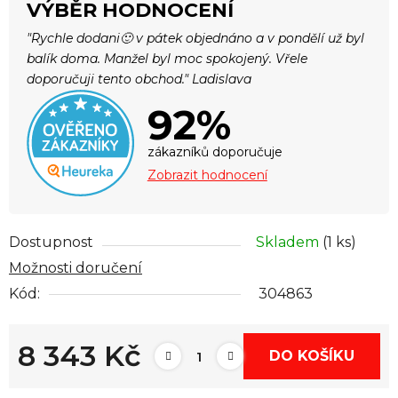
VÝBĚR HODNOCENÍ
"Rychle dodani🙂 v pátek objednáno a v pondělí už byl
balík doma. Manžel byl moc spokojený. Vřele
doporučuji tento obchod." Ladislava
92%
zákazníků doporučuje
Zobrazit hodnocení
Dostupnost
Skladem
(1 ks)
Možnosti doručení
Kód:
304863
8 343 Kč
DO KOŠÍKU
Měrná cena: