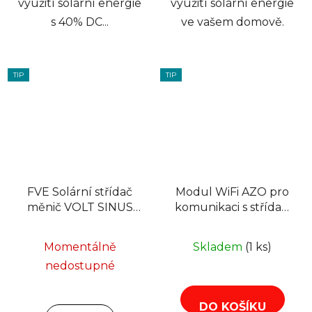
využití solární energie
využití solární energie
s 40% DC...
ve vašem domově.
TIP
TIP
FVE Solární střídač
Modul WiFi AZO pro
měnič VOLT SINUS
komunikaci s střídači
PRO ULTRA PLUS
řady ESB
3000 12/230V
Momentálně
Skladem
(1 ks)
nedostupné
DO KOŠÍKU