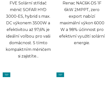
FVE Solární střídač
Renac NAC6K-DS 1F
měnič SOFAR HYD
6kW 2MPPT, zero
3000-ES, hybrid s max.
export nabízí
DC výkonem 3500W a
maximální výkon 6000
efektivitou až 97,6% je
W a 98% účinnost pro
ideální volbou pro vaši
efektivní využití solární
domácnost. S tímto
energie.
kompaktním měničem
si zajistíte...
TIP
TIP