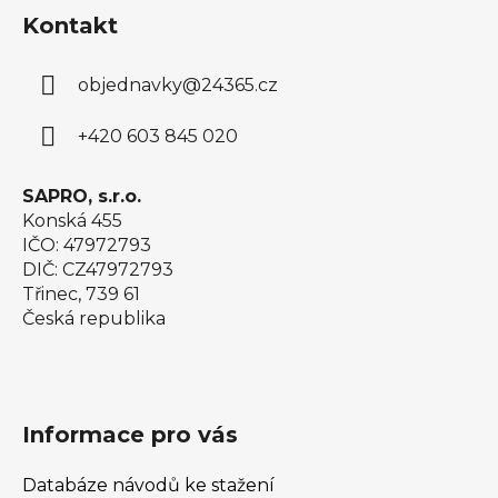
á
Kontakt
p
a
objednavky
@
24365.cz
t
í
+420 603 845 020
SAPRO, s.r.o.
Konská 455
IČO: 47972793
DIČ: CZ47972793
Třinec, 739 61
Česká republika
Informace pro vás
Databáze návodů ke stažení