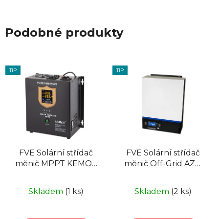
Podobné produkty
TIP
TIP
FVE Solární střídač
FVE Solární střídač
měnič MPPT KEMOT
měnič Off-Grid AZO
PROsolar-700
Digital ESB 6kW-24
URZ3417, ostrovní
Skladem
(1 ks)
Skladem
(2 ks)