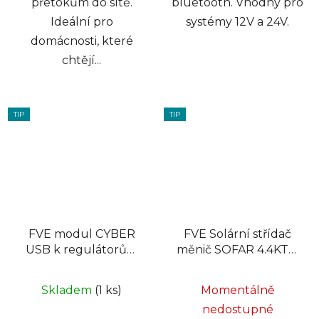
přetokům do sítě.
bluetooth. Vhodný pro
Ideální pro
systémy 12V a 24V.
domácnosti, které
chtějí...
TIP
TIP
FVE modul CYBER
FVE Solární střídač
USB k regulátorům
měnič SOFAR 4.4KTL-
MPPT
X-G3, třífázový,
2xMPPT
Skladem
(1 ks)
Momentálně
nedostupné