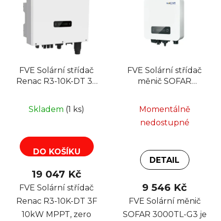
FVE Solární střídač
FVE Solární střídač
Renac R3-10K-DT 3F
měnič SOFAR
10kW MPPT, zero
3000TL-G3
export
Skladem
(1 ks)
Momentálně
nedostupné
DO KOŠÍKU
DETAIL
19 047 Kč
9 546 Kč
FVE Solární střídač
Renac R3-10K-DT 3F
FVE Solární měnič
10kW MPPT, zero
SOFAR 3000TL-G3 je