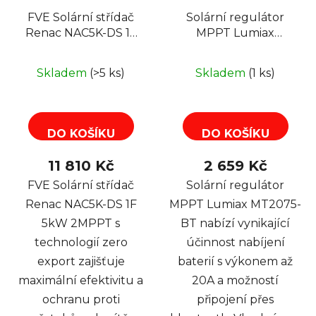
FVE Solární střídač
Solární regulátor
Renac NAC5K-DS 1F
MPPT Lumiax
5kW 2MPPT, zero
MT2075-BT, 12-
export
24V/20A, bluetooth
Skladem
(>5 ks)
Skladem
(1 ks)
DO KOŠÍKU
DO KOŠÍKU
11 810 Kč
2 659 Kč
FVE Solární střídač
Solární regulátor
Renac NAC5K-DS 1F
MPPT Lumiax MT2075-
5kW 2MPPT s
BT nabízí vynikající
technologií zero
účinnost nabíjení
export zajišťuje
baterií s výkonem až
maximální efektivitu a
20A a možností
ochranu proti
připojení přes