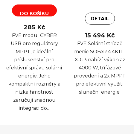
DO KOŠÍKU
DETAIL
285 Kč
15 494 Kč
FVE modul CYBER
USB pro regulátory
FVE Solární střídač
MPPT je ideální
měnič SOFAR 4.4KTL-
příslušenství pro
X-G3 nabízí výkon až
efektivní správu solární
4000 W, třífázové
energie. Jeho
provedení a 2x MPPT
kompaktní rozměry a
pro efektivní využití
nízká hmotnost
sluneční energie.
zaručují snadnou
integraci do...
Z