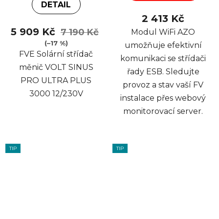
DETAIL
2 413 Kč
5 909 Kč
7 190 Kč
Modul WiFi AZO
(–17 %)
umožňuje efektivní
FVE Solární střídač
komunikaci se střídači
měnič VOLT SINUS
řady ESB. Sledujte
PRO ULTRA PLUS
provoz a stav vaší FV
3000 12/230V
instalace přes webový
monitorovací server.
TIP
TIP