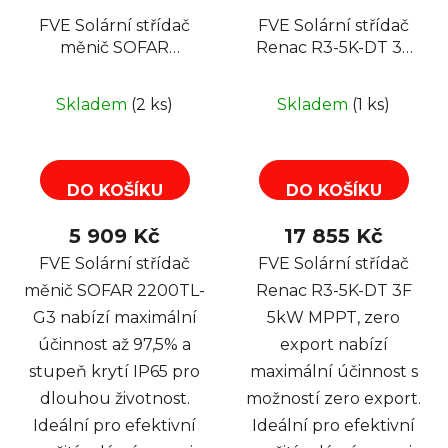
FVE Solární střídač
FVE Solární střídač
měnič SOFAR
Renac R3-5K-DT 3F
2200TL-G3
5kW MPPT, zero
export
Skladem
(2 ks)
Skladem
(1 ks)
DO KOŠÍKU
DO KOŠÍKU
5 909 Kč
17 855 Kč
FVE Solární střídač
FVE Solární střídač
měnič SOFAR 2200TL-
Renac R3-5K-DT 3F
G3 nabízí maximální
5kW MPPT, zero
účinnost až 97,5% a
export nabízí
stupeň krytí IP65 pro
maximální účinnost s
dlouhou životnost.
možností zero export.
Ideální pro efektivní
Ideální pro efektivní