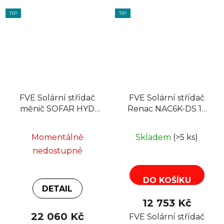
TIP
TIP
FVE Solární střídač
FVE Solární střídač
měnič SOFAR HYD
Renac NAC6K-DS 1F
3000-ES, hybrid
6kW 2MPPT, zero
MPPT grid-off
export
Momentálně
Skladem
(>5 ks)
nedostupné
DO KOŠÍKU
DETAIL
12 753 Kč
22 060 Kč
FVE Solární střídač