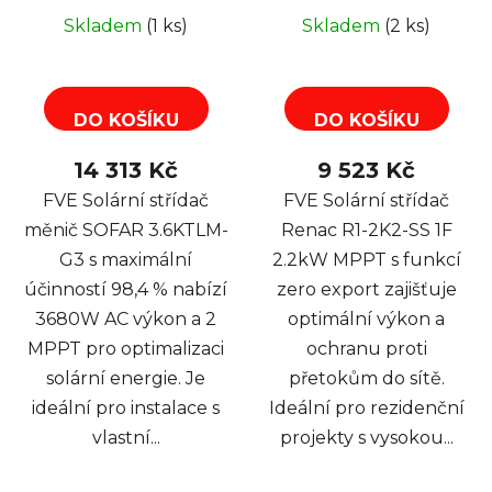
export
Skladem
(1 ks)
Skladem
(2 ks)
DO KOŠÍKU
DO KOŠÍKU
14 313 Kč
9 523 Kč
FVE Solární střídač
FVE Solární střídač
měnič SOFAR 3.6KTLM-
Renac R1-2K2-SS 1F
G3 s maximální
2.2kW MPPT s funkcí
účinností 98,4 % nabízí
zero export zajišťuje
3680W AC výkon a 2
optimální výkon a
MPPT pro optimalizaci
ochranu proti
solární energie. Je
přetokům do sítě.
ideální pro instalace s
Ideální pro rezidenční
vlastní...
projekty s vysokou...