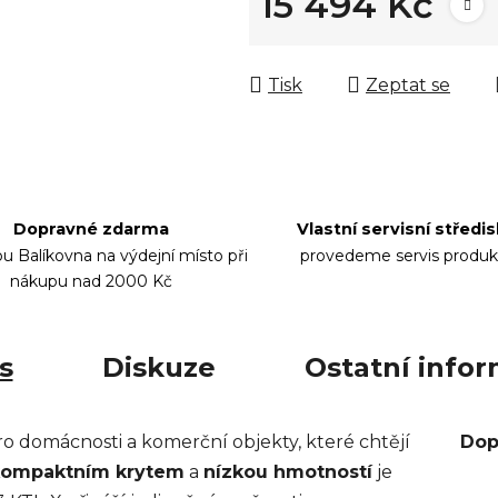
15 494 Kč
Měrná cena:
Tisk
Zeptat se
Dopravné zdarma
Vlastní servisní středi
bu Balíkovna na výdejní místo při
provedeme servis produk
nákupu nad 2000 Kč
s
Diskuze
Ostatní info
ro domácnosti a komerční objekty, které chtějí
Dop
kompaktním krytem
a
nízkou hmotností
je