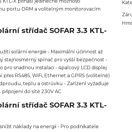
3 KTL-X přináší jedinečné možnosti
Kat
ému portu DRM a volitelným monitorovacím
Zár
Hmo
lární střídač SOFAR 3.3 KTL-
užití solární energie - Maximální účinnost až
ný stejnosměrný spínač pro vyšší bezpečnost -
 pro snadnou instalaci - 4palcový LCD displej
 přes RS485, WiFi, Ethernet a GPRS (volitelně)
dproudu, teplu a ostrůvku - Zařízení vyžaduje
 připojení do sítě 230V AC
lární střídač SOFAR 3.3 KTL-
snížit náklady na energii - Pro podnikatele