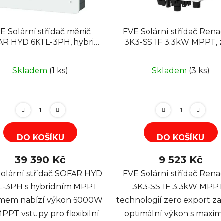
E Solární střídač měnič
FVE Solární střídač Rena
R HYD 6KTL-3PH, hybrid
3K3-SS 1F 3.3kW MPPT, 
MPPT grid-off
export
Skladem
(1 ks)
Skladem
(3 ks)
DO KOŠÍKU
DO KOŠÍKU
39 390 Kč
9 523 Kč
olární střídač SOFAR HYD
FVE Solární střídač Rena
L-3PH s hybridním MPPT
3K3-SS 1F 3.3kW MPPT
émem nabízí výkon 6000W
technologií zero export za
MPPT vstupy pro flexibilní
optimální výkon s maxim