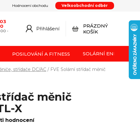
Hodnocení obchodu
Velkoobchodní odběr
y
Podmínky ochrany osobních údajů
Kontakty
od smlouvy
Doprava a platba
Moje objednávka
603
PRÁZDNÝ
20
Přihlášení
NÁKUPNÍ
:00 -
KOŠÍK
KOŠÍK
SOLÁRNÍ ENERGIE FVE
POSILOVÁNÍ A FITNESS
niče, střídače DC/AC
/
FVE Solární střídač měnič
střídač měnič
TL-X
ti hodnocení