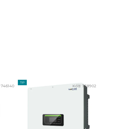
TIP
:
746140
Kód:
738902