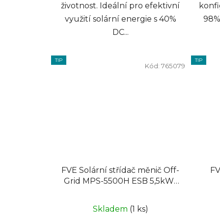
životnost. Ideální pro efektivní
konfi
využití solární energie s 40%
98% 
DC...
TIP
TIP
Kód:
765079
FVE Solární střídač měnič Off-
FV
Grid MPS-5500H ESB 5,5kW-
48
Skladem
(1 ks)