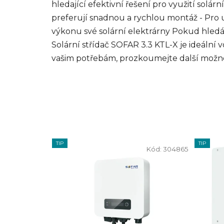
hledající efektivní řešení pro využití solární
preferují snadnou a rychlou montáž - Pro už
výkonu své solární elektrárny Pokud hledát
Solární střídač SOFAR 3.3 KTL-X je ideáln
vašim potřebám, prozkoumejte další možno
TIP
TIP
Kód:
304865