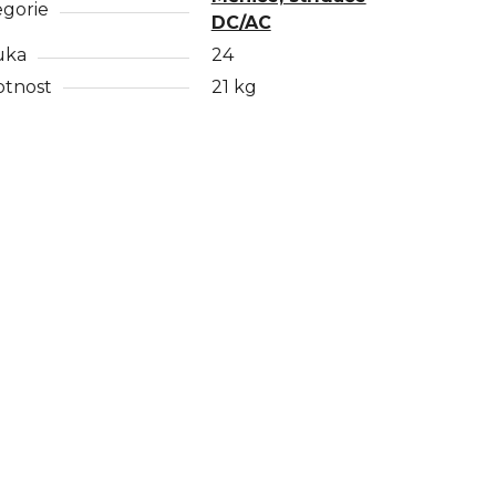
egorie
DC/AC
uka
24
tnost
21 kg