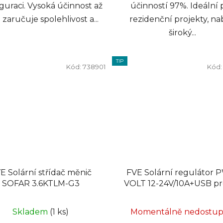
guraci. Vysoká účinnost až
účinností 97%. Ideální 
zaručuje spolehlivost a...
rezidenční projekty, na
široký...
TIP
Kód:
738901
Kód
E Solární střídač měnič
FVE Solární regulátor
SOFAR 3.6KTLM-G3
VOLT 12-24V/10A+USB pr
baterie
Skladem
(1 ks)
Momentálně nedostu