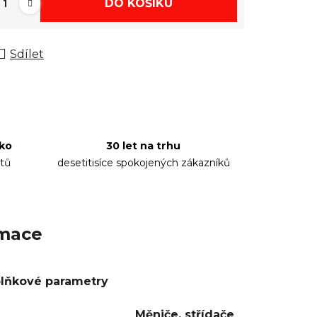
DO KOŠÍKU
Sdílet
sko
30 let na trhu
tů
desetitisíce spokojených zákazníků
rmace
lňkové parametry
Měniče, střídače