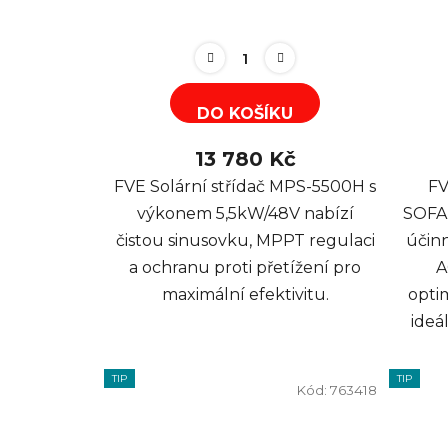
DO KOŠÍKU
13 780 Kč
FVE Solární střídač MPS-5500H s
FV
výkonem 5,5kW/48V nabízí
SOFA
čistou sinusovku, MPPT regulaci
účin
a ochranu proti přetížení pro
A
maximální efektivitu.
optim
ideál
TIP
TIP
Kód:
763418