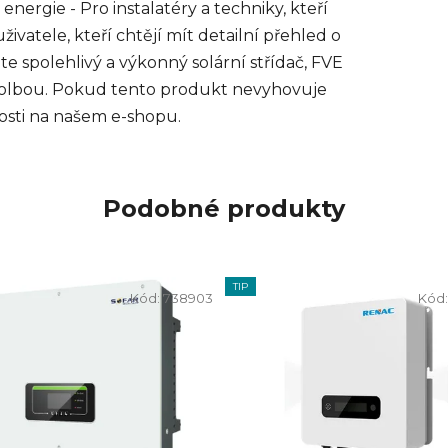
 energie - Pro instalatéry a techniky, kteří
ivatele, kteří chtějí mít detailní přehled o
e spolehlivý a výkonný solární střídač, FVE
í volbou. Pokud tento produkt nevyhovuje
sti na našem e-shopu.
Podobné produkty
TIP
Kód:
738903
Kód