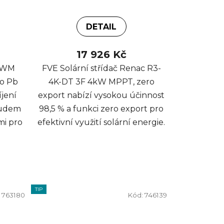
DETAIL
17 926 Kč
 PWM
FVE Solární střídač Renac R3-
o Pb
4K-DT 3F 4kW MPPT, zero
íjení
export nabízí vysokou účinnost
oudem
98,5 % a funkci zero export pro
mi pro
efektivní využití solární energie.
TIP
:
763180
Kód:
746139