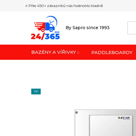
Přejít
⭐ Přes 450+ zákazníků nás hodnotilo kladně
na
obsah
By Sapro since 1993
BAZÉNY A VÍŘIVKY
PADDLEBOARDY
TIP