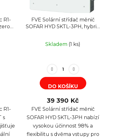
c R1-
FVE Solární střídač měnič
zero
SOFAR HYD 5KTL-3PH, hybrid
MPPT grid-off
Skladem
(1 ks)
DO KOŠÍKU
39 390 Kč
c R1-
FVE Solární střídač měnič
 s
SOFAR HYD 5KTL-3PH nabízí
jišťuje
vysokou účinnost 98% a
ální
flexibilitu s dvěma vstupy pro