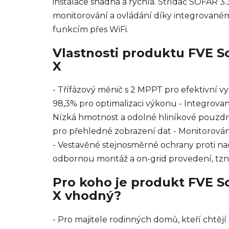
instalace snadná a rychlá. Střídač SOFAR 3.
monitorování a ovládání díky integrovan
funkcím přes WiFi.
Vlastnosti produktu FVE So
X
- Třífázový měnič s 2 MPPT pro efektivní vy
98,3% pro optimalizaci výkonu - Integrova
Nízká hmotnost a odolné hliníkové pouzdro
pro přehledné zobrazení dat - Monitorování
- Vestavěné stejnosměrné ochrany proti na
odbornou montáž a on-grid provedení, tzn.
Pro koho je produkt FVE So
X vhodný?
- Pro majitele rodinných domů, kteří chtějí 