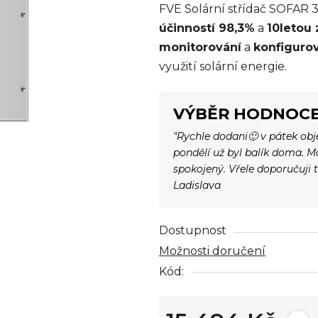
FVE Solární střídač SOFAR 3
je
účinností 98,3%
a
10letou
0,0
monitorování
a
konfiguro
z
využití solární energie.
5
hvězdiček.
VÝBĚR HODNOCE
"Rychle dodani🙂 v pátek ob
pondělí už byl balík doma. 
spokojený. Vřele doporučuji 
Ladislava
Dostupnost
Možnosti doručení
Kód: