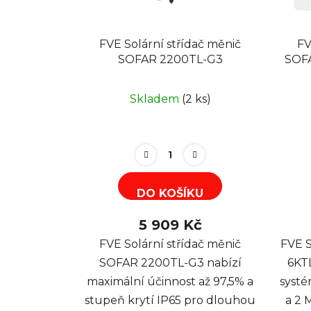
FVE Solární střídač měnič
FV
SOFAR 2200TL-G3
SOFA
Skladem
(2 ks)
DO KOŠÍKU
5 909 Kč
FVE Solární střídač měnič
FVE S
SOFAR 2200TL-G3 nabízí
6KT
maximální účinnost až 97,5% a
syst
stupeň krytí IP65 pro dlouhou
a 2 