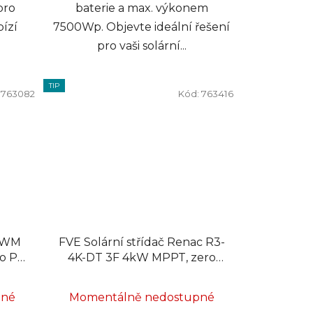
pro
baterie a max. výkonem
bízí
7500Wp. Objevte ideální řešení
pro vaši solární...
TIP
:
763082
Kód:
763416
 PWM
FVE Solární střídač Renac R3-
o Pb
4K-DT 3F 4kW MPPT, zero
export
pné
Momentálně nedostupné