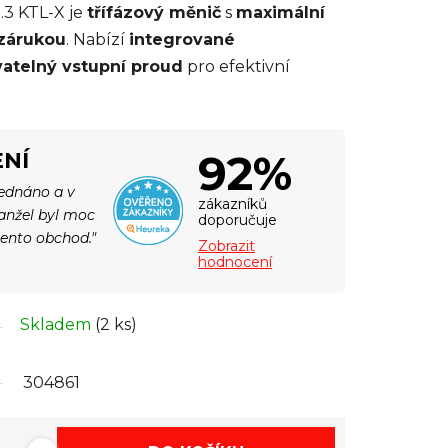
.3 KTL-X je
třífázový měnič
s
maximální
 zárukou
. Nabízí
integrované
vatelný vstupní proud
pro efektivní
92%
NÍ
jednáno a v
zákazníků
Manžel byl moc
doporučuje
tento obchod."
Zobrazit
hodnocení
Skladem
(2 ks)
304861