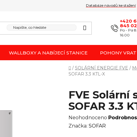
Databáze návodů ke stažení
Obchodní podmínk
Reklamace / odstoupení 
+420 
845 0
Po - Pá 8
16:00
WALLBOXY A NABÍJECÍ STANICE
POHONY VRAT
Domů
/
SOLÁRNÍ ENERGIE FVE
/
Mě
SOFAR 3.3 KTL-X
FVE Solární 
SOFAR 3.3 K
Průměrné
Neohodnoceno
Podrobnos
hodnocení
Značka:
SOFAR
produktu