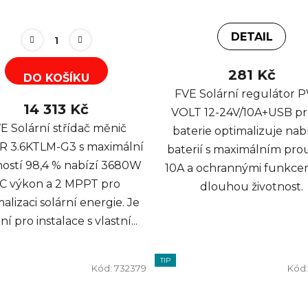
DETAIL
281 Kč
DO KOŠÍKU
FVE Solární regulátor
14 313 Kč
VOLT 12-24V/10A+USB pr
E Solární střídač měnič
baterie optimalizuje nab
R 3.6KTLM-G3 s maximální
baterií s maximálním pr
ností 98,4 % nabízí 3680W
10A a ochrannými funkce
C výkon a 2 MPPT pro
dlouhou životnost.
alizaci solární energie. Je
ní pro instalace s vlastní...
TIP
Kód:
732379
Kód