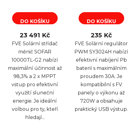
DO KOŠÍKU
DO KOŠÍKU
23 491 Kč
235 Kč
FVE Solární střídač
FVE Solární regulátor
měnič SOFAR
PWM SY3024H nabízí
10000TL-G2 nabízí
efektivní nabíjení Pb
maximální účinnost až
baterií s maximálním
98,3% a 2 x MPPT
proudem 30A. Je
vstup pro efektivní
kompatibilní s FV
využití sluneční
panely o výkonu až
energie. Je ideální
720W a obsahuje
volbou pro ty, kteří
praktický USB výstup.
hledají...