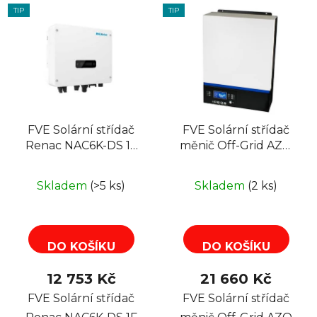
TIP
TIP
FVE Solární střídač
FVE Solární střídač
Renac NAC6K-DS 1F
měnič Off-Grid AZO
6kW 2MPPT, zero
Digital ESB 10kW-48
export
Skladem
(>5 ks)
Skladem
(2 ks)
DO KOŠÍKU
DO KOŠÍKU
12 753 Kč
21 660 Kč
FVE Solární střídač
FVE Solární střídač