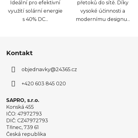
Ideální pro efektivní
přetoků do sítě. Díky
využití solární energie
vysoké účinnosti a
s 40% DC...
modernímu designu...
Z
á
Kontakt
p
a
objednavky
@
24365.cz
t
í
+420 603 845 020
SAPRO, s.r.o.
Konská 455
IČO: 47972793
DIČ: CZ47972793
Třinec, 739 61
Česká republika