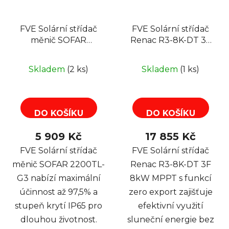
FVE Solární střídač
FVE Solární střídač
měnič SOFAR
Renac R3-8K-DT 3F
2200TL-G3
8kW MPPT, zero
export
Skladem
(2 ks)
Skladem
(1 ks)
DO KOŠÍKU
DO KOŠÍKU
5 909 Kč
17 855 Kč
FVE Solární střídač
FVE Solární střídač
měnič SOFAR 2200TL-
Renac R3-8K-DT 3F
G3 nabízí maximální
8kW MPPT s funkcí
účinnost až 97,5% a
zero export zajišťuje
stupeň krytí IP65 pro
efektivní využití
dlouhou životnost.
sluneční energie bez