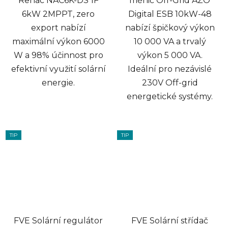
Renac NAC6K-DS 1F
měnič Off-Grid AZO
6kW 2MPPT, zero
Digital ESB 10kW-48
export nabízí
nabízí špičkový výkon
maximální výkon 6000
10 000 VA a trvalý
W a 98% účinnost pro
výkon 5 000 VA.
efektivní využití solární
Ideální pro nezávislé
energie.
230V Off-grid
energetické systémy.
TIP
TIP
FVE Solární regulátor
FVE Solární střídač