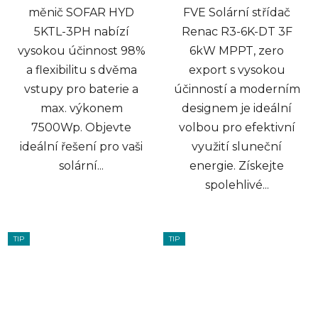
měnič SOFAR HYD
FVE Solární střídač
5KTL-3PH nabízí
Renac R3-6K-DT 3F
vysokou účinnost 98%
6kW MPPT, zero
a flexibilitu s dvěma
export s vysokou
vstupy pro baterie a
účinností a moderním
max. výkonem
designem je ideální
7500Wp. Objevte
volbou pro efektivní
ideální řešení pro vaši
využití sluneční
solární...
energie. Získejte
spolehlivé...
TIP
TIP