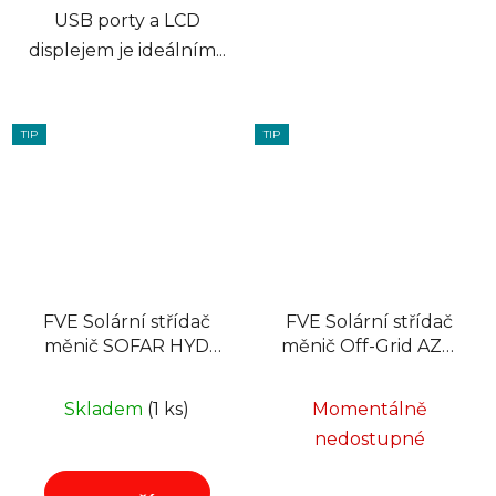
USB porty a LCD
displejem je ideálním...
TIP
TIP
FVE Solární střídač
FVE Solární střídač
měnič SOFAR HYD
měnič Off-Grid AZO
5000-ES, hybrid
Digital ESB 7,5kW-24
MPPT grid-off
Skladem
(1 ks)
Momentálně
nedostupné