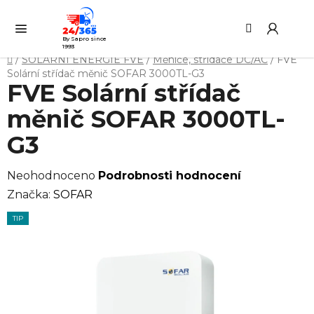
Přejít
Hledat
NÁ
na
KO
obsah
By Sapro since
1993
Domů
/
SOLÁRNÍ ENERGIE FVE
/
Měniče, střídače DC/AC
/
FVE
Solární střídač měnič SOFAR 3000TL-G3
FVE Solární střídač
měnič SOFAR 3000TL-
G3
Průměrné
Neohodnoceno
Podrobnosti hodnocení
hodnocení
Značka:
SOFAR
produktu
TIP
je
0,0
z
5
hvězdiček.