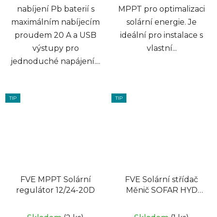
nabíjení Pb baterií s
MPPT pro optimalizaci
maximálním nabíjecím
solární energie. Je
proudem 20 A a USB
ideální pro instalace s
výstupy pro
vlastní...
jednoduché napájení....
TIP
TIP
FVE MPPT Solární
FVE Solární střídač
regulátor 12/24-20D
Měnič SOFAR HYD
10KTL-3PH, hybrid 3
fáze grid-off