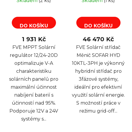
Skladem
(2 ks)
Skladem
(1 ks)
DO KOŠÍKU
DO KOŠÍKU
1 931 Kč
46 470 Kč
FVE MPPT Solární
FVE Solární střídač
regulátor 12/24-20D
Měnič SOFAR HYD
optimalizuje V-A
10KTL-3PH je výkonný
charakteristiku
hybridní střídač pro
solárních panelů pro
3fázové systémy,
maximální účinnost
ideální pro efektivní
nabíjení baterií s
využití solární energie.
účinností nad 95%.
S možností práce v
Podporuje 12V a 24V
režimu grid-off...
systémy s...