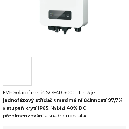
FVE Solární měnič SOFAR 3000TL-G3 je
jednofázový střídač
s
maximální účinností 97,7%
a
stupeň krytí IP65
. Nabízí
40% DC
předimenzování
a snadnou instalaci.