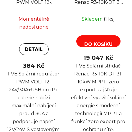
PWM VOLT 12-
Renac R3-10K-DT 3F
24V/30A+USB pro Pb
10kW MPPT, zero
baterie
export
Momentálně
Skladem
(1 ks)
nedostupné
DO KOŠÍKU
DETAIL
19 047 Kč
384 Kč
FVE Solární střídač
FVE Solární regulátor
Renac R3-10K-DT 3F
PWM VOLT 12-
10kW MPPT, zero
24V/30A+USB pro Pb
export zajišťuje
baterie nabízí
efektivní využití solární
maximální nabíjecí
energie s moderní
proud 30A a
technologií MPPT a
podporuje napětí
funkcí zero export pro
12V/24V. S vestavěnými
ochranu sítě.