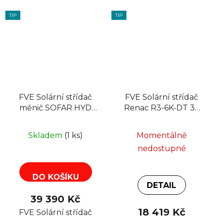
TIP
TIP
FVE Solární střídač
FVE Solární střídač
měnič SOFAR HYD
Renac R3-6K-DT 3F
5KTL-3PH, hybrid
6kW MPPT, zero
MPPT grid-off
export
Skladem
(1 ks)
Momentálně
nedostupné
DO KOŠÍKU
DETAIL
39 390 Kč
18 419 Kč
FVE Solární střídač