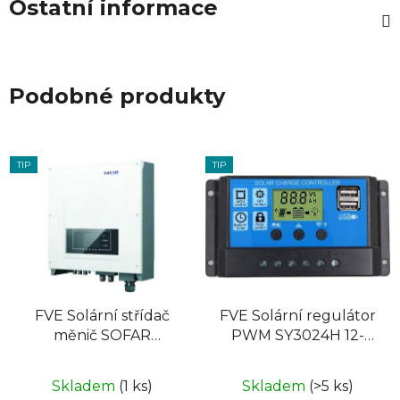
Ostatní informace
Podobné produkty
TIP
TIP
FVE Solární střídač
FVE Solární regulátor
měnič SOFAR
PWM SY3024H 12-
10000TL-G2
24V/30A+USB pro Pb
baterie
Skladem
(1 ks)
Skladem
(>5 ks)