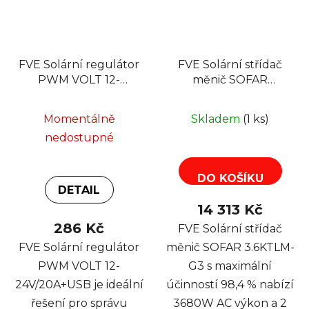
FVE Solární regulátor
FVE Solární střídač
PWM VOLT 12-
měnič SOFAR
24V/20A+USB pro Pb
3.6KTLM-G3
baterie
Momentálně
Skladem
(1 ks)
nedostupné
DO KOŠÍKU
DETAIL
14 313 Kč
286 Kč
FVE Solární střídač
FVE Solární regulátor
měnič SOFAR 3.6KTLM-
PWM VOLT 12-
G3 s maximální
24V/20A+USB je ideální
účinností 98,4 % nabízí
řešení pro správu
3680W AC výkon a 2