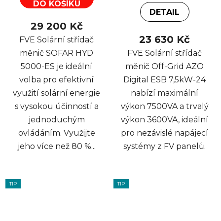
DO KOŠÍKU
DETAIL
29 200 Kč
23 630 Kč
FVE Solární střídač
měnič SOFAR HYD
FVE Solární střídač
5000-ES je ideální
měnič Off-Grid AZO
volba pro efektivní
Digital ESB 7,5kW-24
využití solární energie
nabízí maximální
s vysokou účinností a
výkon 7500VA a trvalý
jednoduchým
výkon 3600VA, ideální
ovládáním. Využijte
pro nezávislé napájecí
jeho více než 80 %...
systémy z FV panelů.
TIP
TIP