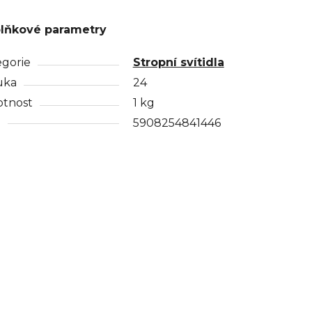
lňkové parametry
egorie
Stropní svítidla
uka
24
tnost
1 kg
N
5908254841446