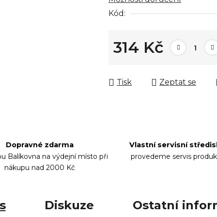
Kód:
314 Kč
Měrná cena:
Tisk
Zeptat se
Dopravné zdarma
Vlastní servisní středi
bu Balíkovna na výdejní místo při
provedeme servis produk
nákupu nad 2000 Kč
s
Diskuze
Ostatní info