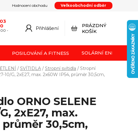
Hodnocení obchodu
Velkoobchodní odběr
y
Podmínky ochrany osobních údajů
Kontakty
od smlouvy
Doprava a platba
Moje objednávka
603
PRÁZDNÝ
20
Přihlášení
NÁKUPNÍ
:00 -
KOŠÍK
KOŠÍK
SOLÁRNÍ ENERGIE FVE
POSILOVÁNÍ A FITNESS
ĚTLENÍ
/
SVÍTIDLA
/
Stropní svítidla
/
Stropní
-10/G, 2xE27, max. 2x60W IP54, průměr 30,5cm,
tidlo ORNO SELENE
G, 2xE27, max.
 průměr 30,5cm,