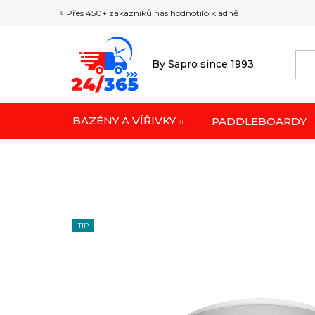
Přejít
⭐ Přes 450+ zákazníků nás hodnotilo kladně
na
obsah
By Sapro since 1993
BAZÉNY A VÍŘIVKY
PADDLEBOARDY
TIP