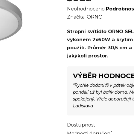
Průměrné
Neohodnoceno
Podrobnos
hodnocení
Značka:
ORNO
produktu
Stropní svítidlo ORNO SE
je
výkonem 2x60W a krytím IP
0,0
použití. Průměr 30,5 cm a
z
jakýkoli prostor.
5
hvězdiček.
VÝBĚR HODNOCE
"Rychle dodani🙂 v pátek ob
pondělí už byl balík doma. 
spokojený. Vřele doporučuji 
Ladislava
Dostupnost
Možnosti doručení