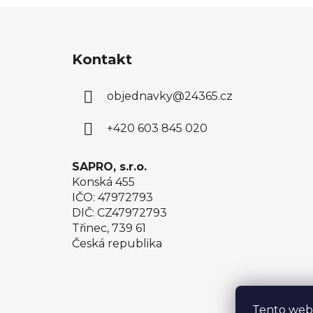
Z
á
Kontakt
p
a
objednavky
@
24365.cz
t
í
+420 603 845 020
SAPRO, s.r.o.
Konská 455
IČO: 47972793
DIČ: CZ47972793
Třinec, 739 61
Česká republika
Tento web