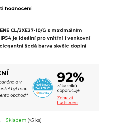
ti hodnocení
LENE CL/2XE27-10/G s maximálním
54 je ideální pro vnitřní i venkovní
 elegantní šedá barva skvěle doplní
92%
NÍ
jednáno a v
zákazníků
Manžel byl moc
doporučuje
tento obchod."
Zobrazit
hodnocení
Skladem
(>5 ks)