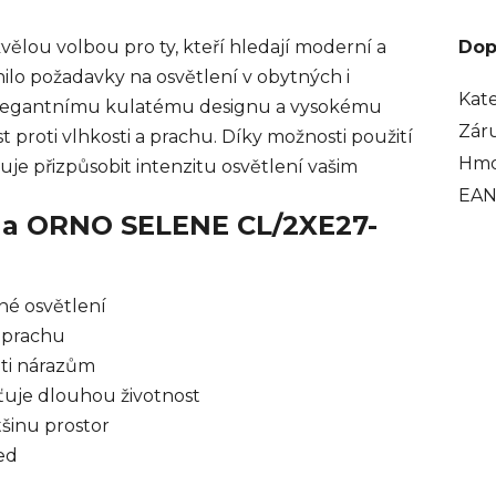
ělou volbou pro ty, kteří hledají moderní a
Dop
nilo požadavky na osvětlení v obytných i
Kat
elegantnímu kulatému designu a vysokému
Zár
t proti vlhkosti a prachu. Díky možnosti použití
Hmo
je přizpůsobit intenzitu osvětlení vašim
EA
idla ORNO SELENE CL/2XE27-
né osvětlení
a prachu
ti nárazům
išťuje dlouhou životnost
ětšinu prostor
ed