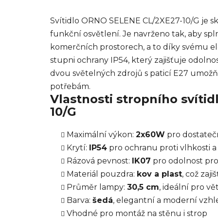
Svítidlo ORNO SELENE CL/2XE27-10/G je skv
funkční osvětlení. Je navrženo tak, aby spl
komerčních prostorech, a to díky svému 
stupni ochrany IP54, který zajišťuje odolnos
dvou světelných zdrojů s paticí E27 umožňu
potřebám.
Vlastnosti stropního svít
10/G
Maximální výkon:
2x60W
pro dostateč
Krytí:
IP54
pro ochranu proti vlhkosti 
Rázová pevnost:
IK07
pro odolnost pro
Materiál pouzdra:
kov a plast
, což zaj
Průměr lampy:
30,5 cm
, ideální pro v
Barva:
šedá
, elegantní a moderní vzhl
Vhodné pro montáž na stěnu i strop