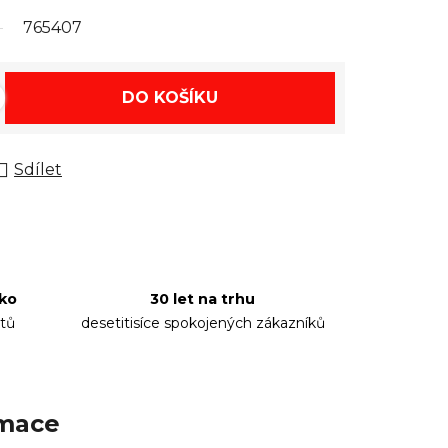
765407
DO KOŠÍKU
Sdílet
sko
30 let na trhu
tů
desetitisíce spokojených zákazníků
rmace