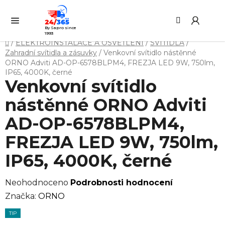
Přejít
Hledat
NÁ
na
KO
obsah
By Sapro since
1993
Domů
/
ELEKTROINSTALACE A OSVĚTLENÍ
/
SVÍTIDLA
/
Zahradní svítidla a zásuvky
/
Venkovní svítidlo nástěnné
ORNO Adviti AD-OP-6578BLPM4, FREZJA LED 9W, 750lm,
IP65, 4000K, černé
Venkovní svítidlo
nástěnné ORNO Adviti
AD-OP-6578BLPM4,
FREZJA LED 9W, 750lm,
IP65, 4000K, černé
Průměrné
Neohodnoceno
Podrobnosti hodnocení
hodnocení
Značka:
ORNO
produktu
TIP
je