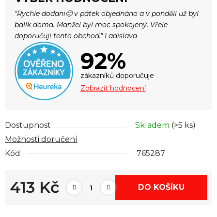
"Rychle dodani🙂 v pátek objednáno a v pondělí už byl
balík doma. Manžel byl moc spokojený. Vřele
doporučuji tento obchod." Ladislava
92%
zákazníků doporučuje
Zobrazit hodnocení
Dostupnost
Skladem
(>5 ks)
Možnosti doručení
Kód:
765287
413 Kč
DO KOŠÍKU
Měrná cena: