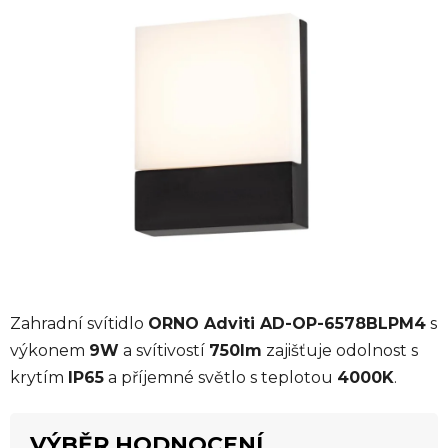
0,0
z
5
hvězdiček.
Zahradní svítidlo
ORNO Adviti AD-OP-6578BLPM4
s
výkonem
9W
a svítivostí
750lm
zajišťuje odolnost s
krytím
IP65
a příjemné světlo s teplotou
4000K
.
VÝBĚR HODNOCENÍ