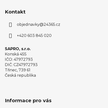
Z
á
Kontakt
p
a
objednavky
@
24365.cz
t
í
+420 603 845 020
SAPRO, s.r.o.
Konská 455
IČO: 47972793
DIČ: CZ47972793
Třinec, 739 61
Česká republika
Informace pro vás