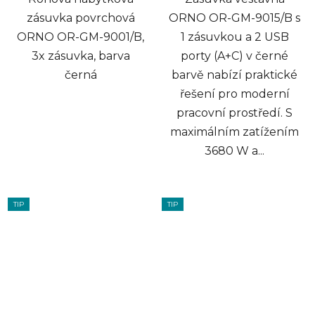
zásuvka povrchová
ORNO OR-GM-9015/B s
ORNO OR-GM-9001/B,
1 zásuvkou a 2 USB
3x zásuvka, barva
porty (A+C) v černé
černá
barvě nabízí praktické
řešení pro moderní
pracovní prostředí. S
maximálním zatížením
3680 W a...
TIP
TIP