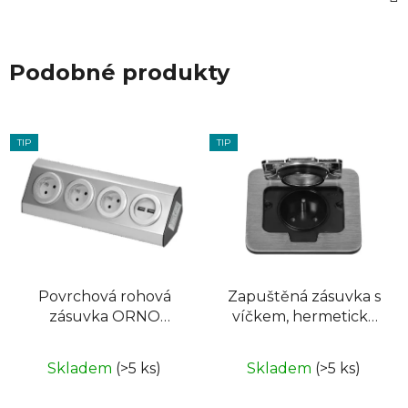
Podobné produkty
TIP
TIP
Povrchová rohová
Zapuštěná zásuvka s
zásuvka ORNO
víčkem, hermeticky
VIRONE FS-3, 3x
uzavřená ORNO OR-
230V, 2xUSB, nerez
GM-9031, nerez IP55
Skladem
(>5 ks)
Skladem
(>5 ks)