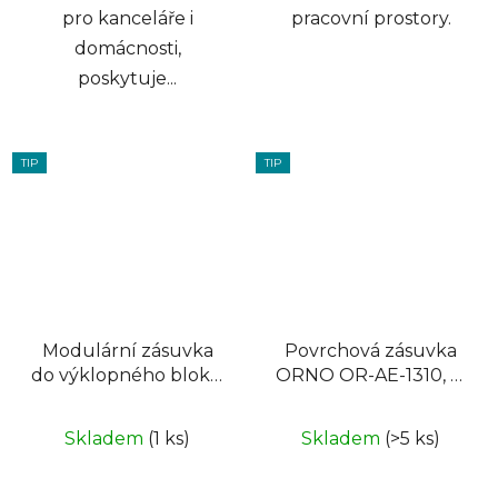
pro kanceláře i
pracovní prostory.
domácnosti,
poskytuje...
TIP
TIP
Modulární zásuvka
Povrchová zásuvka
do výklopného bloku
ORNO OR-AE-1310, 1x
45° FRENCH ORNO
230V, 2x USB
OR-GM-9010/B/FR45 ,
nabíjecí, barva
Skladem
(1 ks)
Skladem
(>5 ks)
barva černá
stříbrná