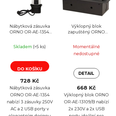
Nábytková zásuvka
Výklopný blok
ORNO OR-AE-1354,
zapuštěný ORNO
10cm, 3x250V AC
OR-AE-13109/B, 2x
výklopná do pracovní
230V a 2x USB, černý,
Skladem
(>5 ks)
Momentálně
desky s USB
bez kabelu
nedostupné
nabíječkou a
kabelem 1,8 m
DO KOŠÍKU
DETAIL
728 Kč
668 Kč
Nábytková zásuvka
ORNO OR-AE-1354
Výklopný blok ORNO
nabízí 3 zásuvky 250V
OR-AE-13109/B nabízí
AC a 2 USB porty v
2x 230V a 2x USB
elegantním designu
porty, ideální pro