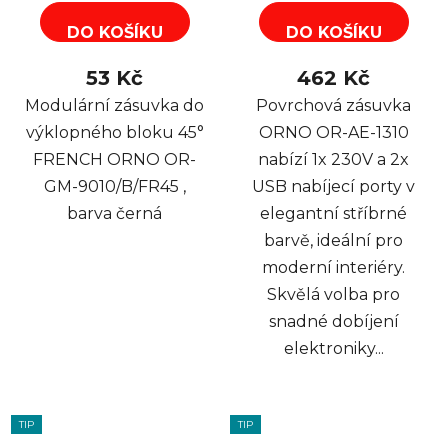
DO KOŠÍKU
DO KOŠÍKU
53 Kč
462 Kč
Modulární zásuvka do
Povrchová zásuvka
výklopného bloku 45°
ORNO OR-AE-1310
FRENCH ORNO OR-
nabízí 1x 230V a 2x
GM-9010/B/FR45 ,
USB nabíjecí porty v
barva černá
elegantní stříbrné
barvě, ideální pro
moderní interiéry.
Skvělá volba pro
snadné dobíjení
elektroniky...
TIP
TIP