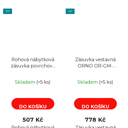
TIP
TIP
Rohová nábytková
Zásuvka vestavná
zásuvka povrchová
ORNO OR-GM-
ORNO OR-GM-
9015/B 1 zásuvka 2
9001/B, 3x zásuvka,
USB (A+C), černá
Skladem
(>5 ks)
Skladem
(>5 ks)
barva černá
DO KOŠÍKU
DO KOŠÍKU
507 Kč
778 Kč
Rohová nábytková
Zásuvka vestavná