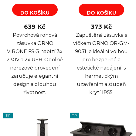
DO KOŠÍKU
DO KOŠÍKU
639 Kč
373 Kč
Povrchová rohová
Zapuštěná zásuvka s
zásuvka ORNO
víčkem ORNO OR-GM-
VIRONE FS-3 nabízí 3x
9031 je ideální volbou
230V a 2x USB. Odolné
pro bezpečné a
nerezové provedení
estetické napájení, s
zaručuje elegantní
hermetickým
design a dlouhou
uzavřením a stupeň
životnost.
krytí IP55.
TIP
TIP