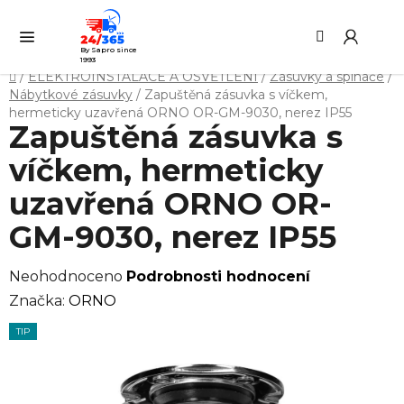
Přejít
Hledat
NÁ
na
KO
obsah
By Sapro since
1993
Domů
/
ELEKTROINSTALACE A OSVĚTLENÍ
/
Zásuvky a spínače
/
Nábytkové zásuvky
/
Zapuštěná zásuvka s víčkem,
hermeticky uzavřená ORNO OR-GM-9030, nerez IP55
Zapuštěná zásuvka s
víčkem, hermeticky
uzavřená ORNO OR-
GM-9030, nerez IP55
Průměrné
Neohodnoceno
Podrobnosti hodnocení
hodnocení
Značka:
ORNO
produktu
TIP
je
0,0
z