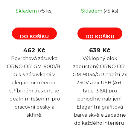
9001/B-G, rohové
OR-GM-9034/GR, 2x
pouzdro, 3x zásuvka,
230V, 2x USB (A+C
Skladem
(>5 ks)
Skladem
(>5 ks)
barva černo-stříbrná
type; 3.6A), barva
grafit
DO KOŠÍKU
DO KOŠÍKU
462 Kč
639 Kč
Povrchová zásuvka
Výklopný blok
ORNO OR-GM-9001/B-
zapuštěný ORNO OR-
G s 3 zásuvkami v
GM-9034/GR nabízí 2x
elegantním černo-
230V a 2x USB (A+C
stříbrném designu je
type; 3.6A) pro
ideálním řešením pro
pohodlné nabíjení.
pracovní desky a
Elegantní grafitová
skříně.
barva skvěle zapadne
do každého interiéru.