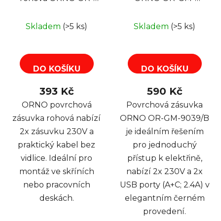
AE-1303/G, 2x
9039/B, rohové
zásuvka 230V, kabel
pouzdro, 2x 230V, 2x
Skladem
(>5 ks)
Skladem
(>5 ks)
bez vidlice, stříbrná
USB (A+C type; 2.4A),
barva černá
DO KOŠÍKU
DO KOŠÍKU
393 Kč
590 Kč
ORNO povrchová
Povrchová zásuvka
zásuvka rohová nabízí
ORNO OR-GM-9039/B
2x zásuvku 230V a
je ideálním řešením
praktický kabel bez
pro jednoduchý
vidlice. Ideální pro
přístup k elektřině,
montáž ve skříních
nabízí 2x 230V a 2x
nebo pracovních
USB porty (A+C; 2.4A) v
deskách.
elegantním černém
provedení.