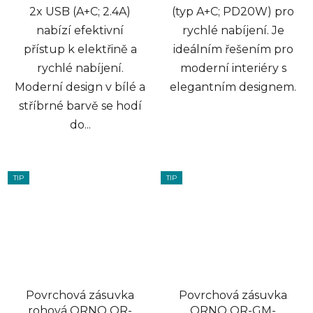
2x USB (A+C; 2.4A)
(typ A+C; PD20W) pro
nabízí efektivní
rychlé nabíjení. Je
přístup k elektřině a
ideálním řešením pro
rychlé nabíjení.
moderní interiéry s
Moderní design v bílé a
elegantním designem.
stříbrné barvě se hodí
do...
TIP
TIP
Povrchová zásuvka
Povrchová zásuvka
rohová ORNO OR-
ORNO OR-GM-