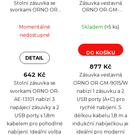
Stolní zásuvka se
Zásuvka vestavná
svorkami ORNO OR-
ORNO OR-GM-
AE-13101 USB
9015/W 1 zásuvka 2
nabíječka 1,8m
USB (A+C), bílá
Momentálně
Skladem
(>5 ks)
kabelem, 3x2P + Z,
nedostupné
2xUSB
DO KOŠÍKU
DETAIL
877 Kč
642 Kč
Zásuvka vestavná
Stolní zásuvka se
ORNO OR-GM-9015/W
svorkami ORNO OR-
nabízí 1 zásuvku a 2
AE-13101 nabízí 3
USB porty (A+C) pro
napájecí zásuvky a 2
rychlé nabíjení. S
USB porty s 1,8m
délkou kabelu 1,8 m a
kabelem pro pohodlné
indukční nabíječkou je
nabíjení. Ideální volba
ideální pro moderní