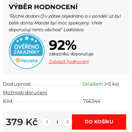
VÝBĚR HODNOCENÍ
"Rychle dodani🙂 v pátek objednáno a v pondělí už byl
balík doma. Manžel byl moc spokojený. Vřele
doporučuji tento obchod." Ladislava
92%
zákazníků doporučuje
Zobrazit hodnocení
Dostupnost
Skladem
(>5 ks)
Možnosti doručení
Kód:
766344
379 Kč
DO KOŠÍKU
Měrná cena: