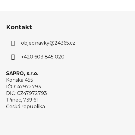
Z
á
Kontakt
p
a
objednavky
@
24365.cz
t
í
+420 603 845 020
SAPRO, s.r.o.
Konská 455
IČO: 47972793
DIČ: CZ47972793
Třinec, 739 61
Česká republika