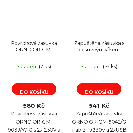
Povrchová zásuvka
Zapuštěná zásuvka s
ORNO OR-GM-
posuvným víkem
9039/W-G, rohové
ORNO OR-GM-
pouzdro, 2x 230V, 2x
9042/G, 1x230V a
Skladem
(2 ks)
Skladem
(>5 ks)
USB (A+C type; 2.4A),
2xUSB (type A+C;
barva bílá-stříbrná
PD20W), 1,9m,
stříbrná
DO KOŠÍKU
DO KOŠÍKU
580 Kč
541 Kč
Povrchová zásuvka
Zapuštěná zásuvka
ORNO OR-GM-
ORNO OR-GM-9042/G
9039/W-G s 2x 230V a
nabízí 1x230V a 2xUSB