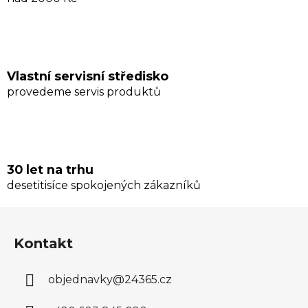
Vlastní servisní středisko
provedeme servis produktů
30 let na trhu
desetitisíce spokojených zákazníků
Z
á
Kontakt
p
a
objednavky
@
24365.cz
t
í