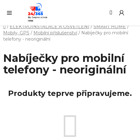
Přejít
Hledat
NÁ
na
KO
obsah
By Sapro since
1993
Domů
/
ELEKTROINSTALACE A OSVĚTLENÍ
/
SMART HOME
/
Mobily, GPS
/
Mobilní příslušenství
/
Nabíječky pro mobilní
telefony - neoriginální
Nabíječky pro mobilní
telefony - neoriginální
Produkty teprve připravujeme.