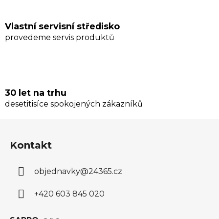
Vlastní servisní středisko
provedeme servis produktů
30 let na trhu
desetitisíce spokojených zákazníků
Z
á
Kontakt
p
a
objednavky
@
24365.cz
t
í
+420 603 845 020