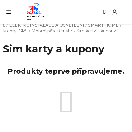
Přejít
Hledat
NÁ
na
KO
obsah
By Sapro since
1993
Domů
/
ELEKTROINSTALACE A OSVĚTLENÍ
/
SMART HOME
/
Mobily, GPS
/
Mobilní příslušenství
/
Sim karty a kupony
Sim karty a kupony
Produkty teprve připravujeme.